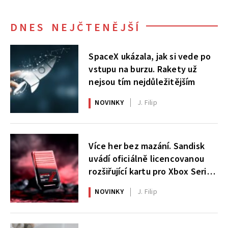
DNES NEJČTENĚJŠÍ
SpaceX ukázala, jak si vede po
vstupu na burzu. Rakety už
nejsou tím nejdůležitějším
NOVINKY
J. Filip
Více her bez mazání. Sandisk
uvádí oficiálně licencovanou
rozšiřující kartu pro Xbox Series
X|S
NOVINKY
J. Filip