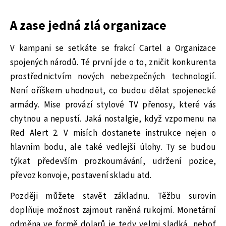
A zase jedná zlá organizace
V kampani se setkáte se frakcí Cartel a Organizace
spojených národů. Té první jde o to, zničit konkurenta
prostřednictvím nových nebezpečných technologií.
Není oříškem uhodnout, co budou dělat spojenecké
armády. Mise provází stylové TV přenosy, které vás
chytnou a nepustí. Jaká nostalgie, když vzpomenu na
Red Alert 2. V misích dostanete instrukce nejen o
hlavním bodu, ale také vedlejší úlohy. Ty se budou
týkat především prozkoumávání, udržení pozice,
převoz konvoje, postavení skladu atd.
Později můžete stavět základnu. Těžbu surovin
doplňuje možnost zajmout raněná rukojmí. Monetární
odměna ve formě dolarů je tedy velmi sladká, neboť