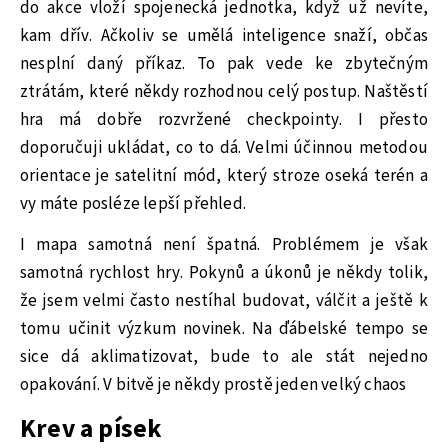
do akce vloží spojenecká jednotka, když už nevíte,
kam dřív. Ačkoliv se umělá inteligence snaží, občas
nesplní daný příkaz. To pak vede ke zbytečným
ztrátám, které někdy rozhodnou celý postup. Naštěstí
hra má dobře rozvržené checkpointy. I přesto
doporučuji ukládat, co to dá. Velmi účinnou metodou
orientace je satelitní mód, který stroze oseká terén a
vy máte posléze lepší přehled.
I mapa samotná není špatná. Problémem je však
samotná rychlost hry. Pokynů a úkonů je někdy tolik,
že jsem velmi často nestíhal budovat, válčit a ještě k
tomu učinit výzkum novinek. Na ďábelské tempo se
sice dá aklimatizovat, bude to ale stát nejedno
opakování. V bitvě je někdy prostě jeden velký chaos
Krev a písek