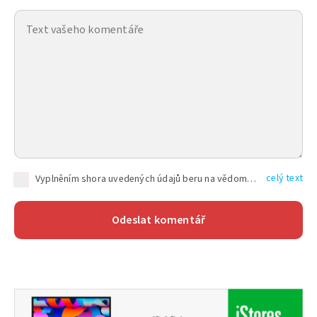
celý text
Vyplněním shora uvedených údajů beru na vědomí, že společnost TEXT FACTORY s.r.o., sídlem Brno, Durďákova 336/29, Černá Pole, PSČ: 613 00, IČ: 06157831, zapsané u Krajského soudu v Brně, oddíl C, vložka 100399, bude zpracovávat mé osobní údaje uvedené v rámci mnou vyplněného registračního formuláře na základě oprávněných zájmů TEXT FACTORY s.r.o. dle čl. 6 odst. 1 písm. f) GDPR a pro splnění právních povinností (čl. 6 odst. 1 písm. c) GDPR), a to pro tyto účely: nezbytnost zajistit oprávnění návštěvníka webových stránek provozovaných společností TEXT FACTORY s.r.o. přispívat aktivně ke zveřejněným článkům nebo v rámci diskusních fór a výkon práv TEXT FACTORY s.r.o. jako administrátora těchto diskusních fór. Více informací o zpracování osobních údajů a právech lze nalézt v