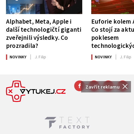
Alphabet, Meta, Apple i
Euforie kolem A
další technologičtí giganti
Co stojí za akt
zveřejnili výsledky. Co
poklesem
prozradila?
technologickýc
NOVINKY
J. Filip
NOVINKY
J. Filip
Zavřít reklamu