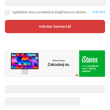
celý text
Vyplněním shora uvedených údajů beru na vědomí, že společnost TEXT FACTORY s.r.o., sídlem Brno, Durďákova 336/29, Černá Pole, PSČ: 613 00, IČ: 06157831, zapsané u Krajského soudu v Brně, oddíl C, vložka 100399, bude zpracovávat mé osobní údaje uvedené v rámci mnou vyplněného registračního formuláře na základě oprávněných zájmů TEXT FACTORY s.r.o. dle čl. 6 odst. 1 písm. f) GDPR a pro splnění právních povinností (čl. 6 odst. 1 písm. c) GDPR), a to pro tyto účely: nezbytnost zajistit oprávnění návštěvníka webových stránek provozovaných společností TEXT FACTORY s.r.o. přispívat aktivně ke zveřejněným článkům nebo v rámci diskusních fór a výkon práv TEXT FACTORY s.r.o. jako administrátora těchto diskusních fór. Více informací o zpracování osobních údajů a právech lze nalézt v