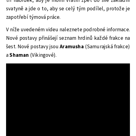
tří nabídek, aby je mohli vrátili zpět do své základní
svatyně a jde o to, aby se celý tým podílel, protože je
zapotřebí týmová práce.
V níže uvedeném videu naleznete podrobné informace.
Nové postavy přinášejí seznam hrdinů každé frakce na
šest. Nové postavy jsou
Aramusha
(Samurajská frakce)
a
Shaman
(Vikingové).