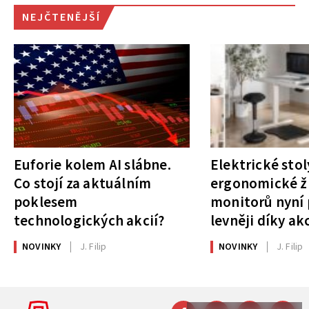
NEJČTENĚJŠÍ
Euforie kolem AI slábne.
Elektrické stol
Co stojí za aktuálním
ergonomické ži
poklesem
monitorů nyní 
technologických akcií?
levněji díky ak
NOVINKY
J. Filip
NOVINKY
J. Filip