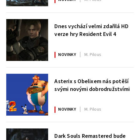
Dnes vychází velmi zdařilá HD
verze hry Resident Evil 4
NOVINKY
M. Pilous
Asterix s Obelixem nás potěší
svými novými dobrodružstvími
NOVINKY
M. Pilous
Dark Souls Remastered bude