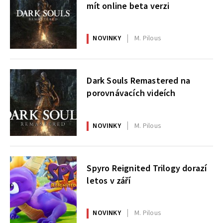
mít online beta verzi
NOVINKY
M. Pilous
Dark Souls Remastered na
porovnávacích videích
NOVINKY
M. Pilous
Spyro Reignited Trilogy dorazí
letos v září
NOVINKY
M. Pilous