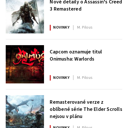
Nové detaily o Assassin’s Creed
3 Remastered
NOVINKY
M. Pilous
Capcom oznamuje titul
Onimusha: Warlords
NOVINKY
M. Pilous
Remasterované verze z
oblíbené série The Elder Scrolls
nejsou v plánu
NOVINKY
M. Pilous