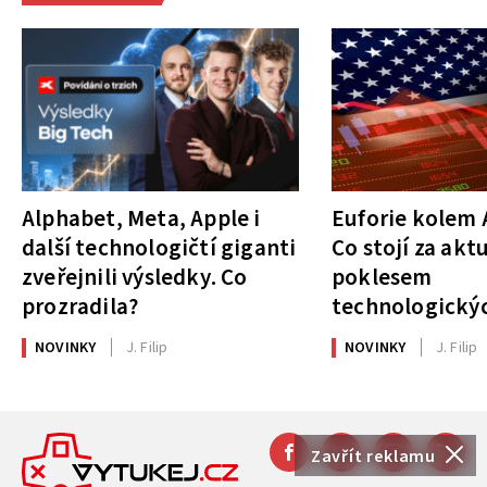
Alphabet, Meta, Apple i
Euforie kolem A
další technologičtí giganti
Co stojí za akt
zveřejnili výsledky. Co
poklesem
prozradila?
technologickýc
NOVINKY
J. Filip
NOVINKY
J. Filip
Zavřít reklamu