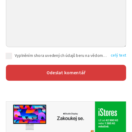
celý text
Vyplněním shora uvedených údajů beru na vědomí, že společnost TEXT FACTORY s.r.o., sídlem Brno, Durďákova 336/29, Černá Pole, PSČ: 613 00, IČ: 06157831, zapsané u Krajského soudu v Brně, oddíl C, vložka 100399, bude zpracovávat mé osobní údaje uvedené v rámci mnou vyplněného registračního formuláře na základě oprávněných zájmů TEXT FACTORY s.r.o. dle čl. 6 odst. 1 písm. f) GDPR a pro splnění právních povinností (čl. 6 odst. 1 písm. c) GDPR), a to pro tyto účely: nezbytnost zajistit oprávnění návštěvníka webových stránek provozovaných společností TEXT FACTORY s.r.o. přispívat aktivně ke zveřejněným článkům nebo v rámci diskusních fór a výkon práv TEXT FACTORY s.r.o. jako administrátora těchto diskusních fór. Více informací o zpracování osobních údajů a právech lze nalézt v