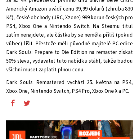
za až 4K předělávku prvního dílu slavné série chtít.
Americký Amazon uvádí cenu 39,99 dolarů (zhruba 830
Kč), české obchody (JRC, Xzone) 999 korun českých pro
PS4, Xbox One a Nintendo Switch. Na Steamu titul
zatím nenajdete, ale částka by se neměla příliš (pokud
vůbec) lišit. Přestože měli původně majitelé PC edice
Dark Souls: Prepare to Die Edition na remaster získat
50% slevu, vydavatel tuto nabídku stáhl, takže budou
všichni muset zaplatit plnou cenu.
Dark Souls: Remastered vychází 25. května na PS4,
Xbox One, Nintendo Switch, PS4 Pro, Xbox One X a PC.