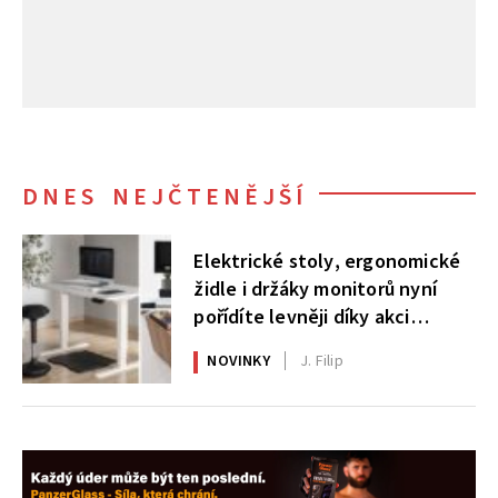
DNES NEJČTENĚJŠÍ
Elektrické stoly, ergonomické
židle i držáky monitorů nyní
pořídíte levněji díky akci
AlzaErgo
NOVINKY
J. Filip