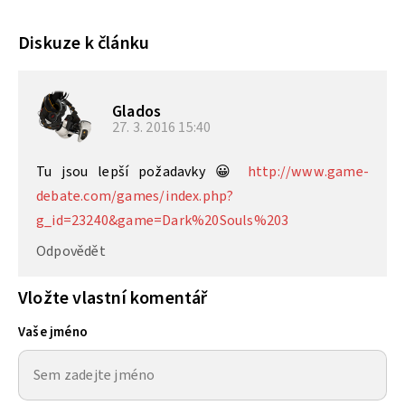
Diskuze k článku
Glados
27. 3. 2016
15:40
Tu jsou lepší požadavky 😀
http://www.game-
debate.com/games/index.php?
g_id=23240&game=Dark%20Souls%203
Odpovědět
Vložte vlastní komentář
Vaše jméno