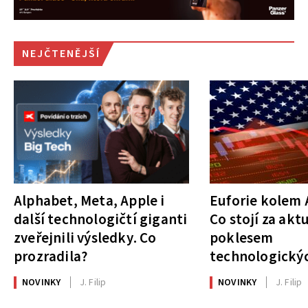
NEJČTENĚJŠÍ
Alphabet, Meta, Apple i
Euforie kolem A
další technologičtí giganti
Co stojí za akt
zveřejnili výsledky. Co
poklesem
prozradila?
technologickýc
NOVINKY
J. Filip
NOVINKY
J. Filip