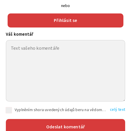
nebo
Přihlásit se
Váš komentář
celý text
Vyplněním shora uvedených údajů beru na vědomí, že společnost TEXT FACTORY s.r.o., sídlem Brno, Durďákova 336/29, Černá Pole, PSČ: 613 00, IČ: 06157831, zapsané u Krajského soudu v Brně, oddíl C, vložka 100399, bude zpracovávat mé osobní údaje uvedené v rámci mnou vyplněného registračního formuláře na základě oprávněných zájmů TEXT FACTORY s.r.o. dle čl. 6 odst. 1 písm. f) GDPR a pro splnění právních povinností (čl. 6 odst. 1 písm. c) GDPR), a to pro tyto účely: nezbytnost zajistit oprávnění návštěvníka webových stránek provozovaných společností TEXT FACTORY s.r.o. přispívat aktivně ke zveřejněným článkům nebo v rámci diskusních fór a výkon práv TEXT FACTORY s.r.o. jako administrátora těchto diskusních fór. Více informací o zpracování osobních údajů a právech lze nalézt v