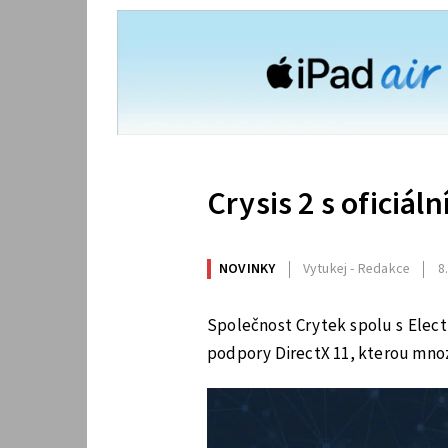
Crysis 2 s oficiál
NOVINKY
Vytukej - Redakce
8
Společnost Crytek spolu s Elect
podpory DirectX 11, kterou mnozí