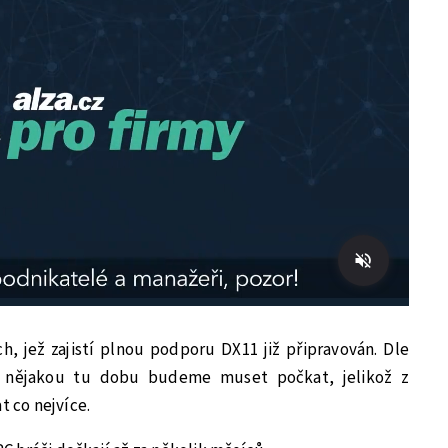
ch, jež zajistí plnou podporu DX11 již připravován. Dle
ě nějakou tu dobu budeme muset počkat, jelikož z
t co nejvíce.