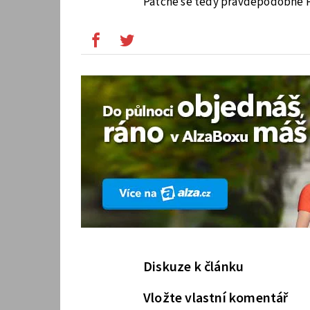
Patche se tedy pravděpodobně PC
Diskuze k článku
Vložte vlastní komentář