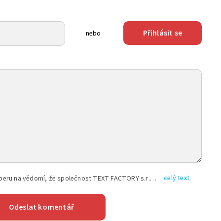
Přihlásit se
nebo
celý text
Vyplněním shora uvedených údajů beru na vědomí, že společnost TEXT FACTORY s.r.o., sídlem Brno, Durďákova 336/29, Černá Pole, PSČ: 613 00, IČ: 06157831, zapsané u Krajského soudu v Brně, oddíl C, vložka 100399, bude zpracovávat mé osobní údaje uvedené v rámci mnou vyplněného registračního formuláře na základě oprávněných zájmů TEXT FACTORY s.r.o. dle čl. 6 odst. 1 písm. f) GDPR a pro splnění právních povinností (čl. 6 odst. 1 písm. c) GDPR), a to pro tyto účely: nezbytnost zajistit oprávnění návštěvníka webových stránek provozovaných společností TEXT FACTORY s.r.o. přispívat aktivně ke zveřejněným článkům nebo v rámci diskusních fór a výkon práv TEXT FACTORY s.r.o. jako administrátora těchto diskusních fór. Více informací o zpracování osobních údajů a právech lze nalézt v