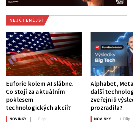
NEJČTENĚJŠÍ
Euforie kolem AI slábne.
Alphabet, Meta
Co stojí za aktuálním
další technolog
poklesem
zveřejnili výsl
technologických akcií?
prozradila?
NOVINKY
J. Filip
NOVINKY
J. Filip