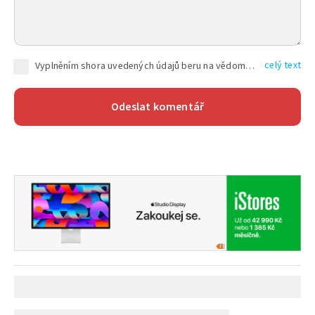
celý text
Vyplněním shora uvedených údajů beru na vědomí, že společnost TEXT FACTORY s.r.o., sídlem Brno, Durďákova 336/29, Černá Pole, PSČ: 613 00, IČ: 06157831, zapsané u Krajského soudu v Brně, oddíl C, vložka 100399, bude zpracovávat mé osobní údaje uvedené v rámci mnou vyplněného registračního formuláře na základě oprávněných zájmů TEXT FACTORY s.r.o. dle čl. 6 odst. 1 písm. f) GDPR a pro splnění právních povinností (čl. 6 odst. 1 písm. c) GDPR), a to pro tyto účely: nezbytnost zajistit oprávnění návštěvníka webových stránek provozovaných společností TEXT FACTORY s.r.o. přispívat aktivně ke zveřejněným článkům nebo v rámci diskusních fór a výkon práv TEXT FACTORY s.r.o. jako administrátora těchto diskusních fór. Více informací o zpracování osobních údajů a právech lze nalézt v