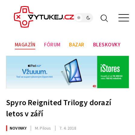
MAGAZÍN
FÓRUM
BAZAR
BLESKOVKY
Spyro Reignited Trilogy dorazí
letos v září
NOVINKY
M. Pilous
7. 4. 2018