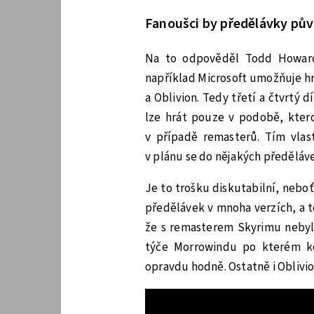
Fanoušci by předělávky půvo
Na to odpověděl Todd Howard
například Microsoft umožňuje h
a Oblivion. Tedy třetí a čtvrtý 
lze hrát pouze v podobě, kterou
v případě remasterů. Tím vlas
v plánu se do nějakých předěláv
Je to trošku diskutabilní, nebo
předělávek v mnoha verzích, a t
že s remasterem Skyrimu nebylo 
týče Morrowindu po kterém ko
opravdu hodně. Ostatně i Oblivio