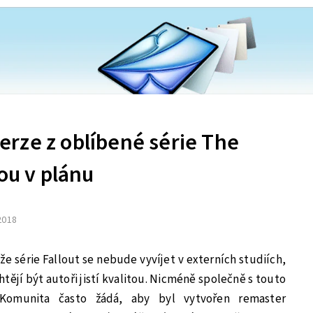
rze z oblíbené série The
sou v plánu
 2018
že série Fallout se nebude vyvíjet v externích studiích,
htějí být autoři jistí kvalitou. Nicméně společně s touto
. Komunita často žádá, aby byl vytvořen remaster