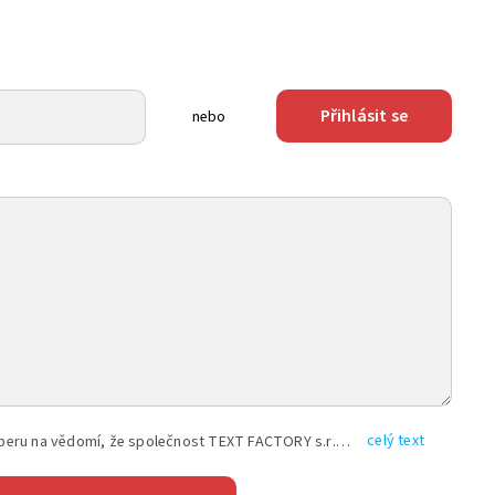
Přihlásit se
nebo
celý text
Vyplněním shora uvedených údajů beru na vědomí, že společnost TEXT FACTORY s.r.o., sídlem Brno, Durďákova 336/29, Černá Pole, PSČ: 613 00, IČ: 06157831, zapsané u Krajského soudu v Brně, oddíl C, vložka 100399, bude zpracovávat mé osobní údaje uvedené v rámci mnou vyplněného registračního formuláře na základě oprávněných zájmů TEXT FACTORY s.r.o. dle čl. 6 odst. 1 písm. f) GDPR a pro splnění právních povinností (čl. 6 odst. 1 písm. c) GDPR), a to pro tyto účely: nezbytnost zajistit oprávnění návštěvníka webových stránek provozovaných společností TEXT FACTORY s.r.o. přispívat aktivně ke zveřejněným článkům nebo v rámci diskusních fór a výkon práv TEXT FACTORY s.r.o. jako administrátora těchto diskusních fór. Více informací o zpracování osobních údajů a právech lze nalézt v