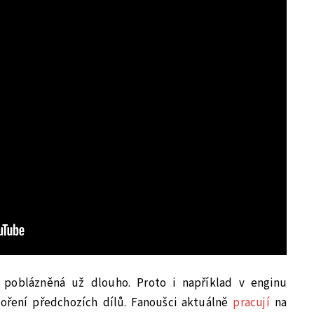
poblázněná už dlouho. Proto i například v enginu
voření předchozích dílů. Fanoušci aktuálně
pracují
na