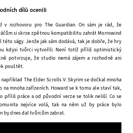
dních dílů ocenili
 v rozhovoru pro The Guardian. On sám je rád, že
ráčům si skrze zpětnou kompatibilitu zahrát Morrowind
díl této ságy. Jenže jak sám dodává, tak je dobře, že hry
 kdysi tvůrci vytvořili. Není totiž příliš optimistický
tně potvrzuje, že studio nemá zájem a rozhodně ani
ek pouštět.
ť například The Elder Scrolls V: Skyrim se dočkal mnoha
o na mnoha zařízeních. Howard se k tomu ale staví tak,
příliš práce a od původní verze se tolik neliší. Co se
munita nejvíce volá, tak na něm už by práce bylo
n by dnes dal tvůrcům zabrat.