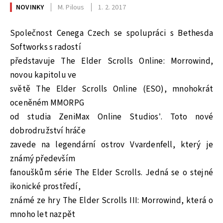
NOVINKY
M. Pilous
1. 2. 2017
Společnost Cenega Czech se spolupráci s Bethesda
Softworks s radostí
představuje The Elder Scrolls Online: Morrowind,
novou kapitolu ve
světě The Elder Scrolls Online (ESO), mnohokrát
oceněném MMORPG
od studia ZeniMax Online Studios’. Toto nové
dobrodružství hráče
zavede na legendární ostrov Vvardenfell, který je
známý především
fanouškům série The Elder Scrolls. Jedná se o stejné
ikonické prostředí,
známé ze hry The Elder Scrolls III: Morrowind, která o
mnoho let nazpět