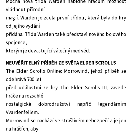
Mocná nová třída Warden nabídne hráčům možnost
vládnout přírodní
magií. Warden je zcela první třídou, která byla do hry
od jejího vydání
přidána. Třída Warden také představí nového bojového
spojence,
kterým je devastující válečný medvěd.
NEUVĚŘITELNÝ PŘÍBĚH ZE SVĚTA ELDER SCROLLS
The Elder Scrolls Online: Morrowind, jehož příběh se
odehrává 700 let
před událostmi ze hry The Elder Scrolls III, zavede
hráče na rozsáhlé
nostalgické dobrodružství napříč legendárním
Vvardenfellem.
Morrowind se nachází ve strašlivém nebezpečí a je jen
na hráčích, aby