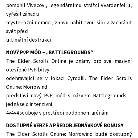
pomohli Vivecovi, legendárnímu strážci Vvardenfellu,
vyřešit záhadu
mysteriózní nemoci, znovu nabít svou sílu a zachránit
svět před
ultimátní destrukcí.
NOVÝ PvP MÓD – „BATTLEGROUNDS“
The Elder Scrolls Online je známý pro své masivní
otevřené PvP bitvy
odehrávající se v lokaci Cyrodiil. The Elder Scrolls
Online: Morrowind
představí nový PvP mód s názvem Battlegrounds –
jedná se o intenzivní
4v4v4 souboje v prostředí podobném arénám.
DOSTUPNÉ VERZE A PŘEDOBJEDNÁVKOVÉ BONUSY
The Elder Scrolls Online: Morrowind bude dostupný