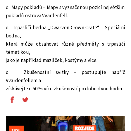
o Mapy pokladů – Mapy s vyznačenou pozicí největším
pokladů ostrova Vvardenfell.
o Trpasličí bedna „Dwarven Crown Crate“ – Speciální
bedna,
která může obsahovat různé předměty s trpasličí
tématikou,
jako je například mazlíček, kostýmy a více.
o Zkušenostní svitky – postupujte napříč
Vvardenfellem a
získávejte o 50 % více zkušeností po dobu dvou hodin.