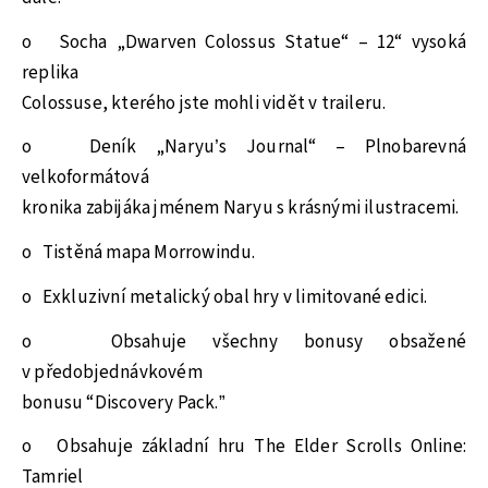
o Socha „Dwarven Colossus Statue“ – 12“ vysoká
replika
Colossuse, kterého jste mohli vidět v traileru.
o Deník „Naryu’s Journal“ – Plnobarevná
velkoformátová
kronika zabijáka jménem Naryu s krásnými ilustracemi.
o Tistěná mapa Morrowindu.
o Exkluzivní metalický obal hry v limitované edici.
o Obsahuje všechny bonusy obsažené
v předobjednávkovém
bonusu “Discovery Pack.”
o Obsahuje základní hru The Elder Scrolls Online:
Tamriel