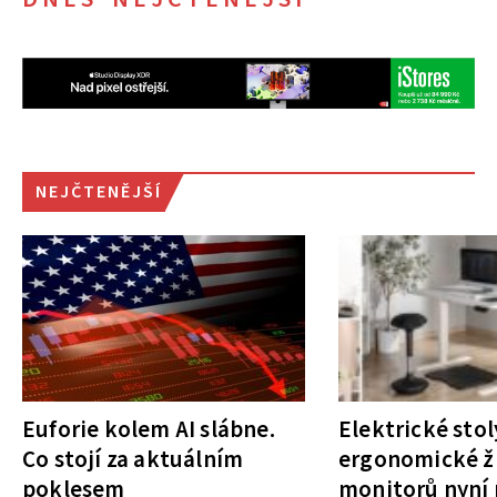
NEJČTENĚJŠÍ
Euforie kolem AI slábne.
Elektrické stol
Co stojí za aktuálním
ergonomické ži
poklesem
monitorů nyní 