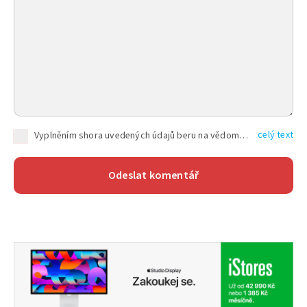
celý text
Vyplněním shora uvedených údajů beru na vědomí, že společnost TEXT FACTORY s.r.o., sídlem Brno, Durďákova 336/29, Černá Pole, PSČ: 613 00, IČ: 06157831, zapsané u Krajského soudu v Brně, oddíl C, vložka 100399, bude zpracovávat mé osobní údaje uvedené v rámci mnou vyplněného registračního formuláře na základě oprávněných zájmů TEXT FACTORY s.r.o. dle čl. 6 odst. 1 písm. f) GDPR a pro splnění právních povinností (čl. 6 odst. 1 písm. c) GDPR), a to pro tyto účely: nezbytnost zajistit oprávnění návštěvníka webových stránek provozovaných společností TEXT FACTORY s.r.o. přispívat aktivně ke zveřejněným článkům nebo v rámci diskusních fór a výkon práv TEXT FACTORY s.r.o. jako administrátora těchto diskusních fór. Více informací o zpracování osobních údajů a právech lze nalézt v