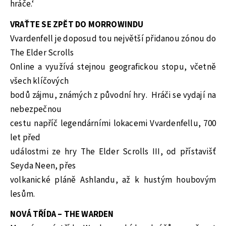
hráče.‘
VRAŤTE SE ZPĚT DO MORROWINDU
Vvardenfell je doposud tou největší přidanou zónou do
The Elder Scrolls
Online a využívá stejnou geografickou stopu, včetně
všech klíčových
bodů zájmu, známých z původní hry. Hráči se vydají na
nebezpečnou
cestu napříč legendárními lokacemi Vvardenfellu, 700
let před
událostmi ze hry The Elder Scrolls III, od přístavišť
Seyda Neen, přes
volkanické pláně Ashlandu, až k hustým houbovým
lesům.
NOVÁ TŘÍDA – THE WARDEN