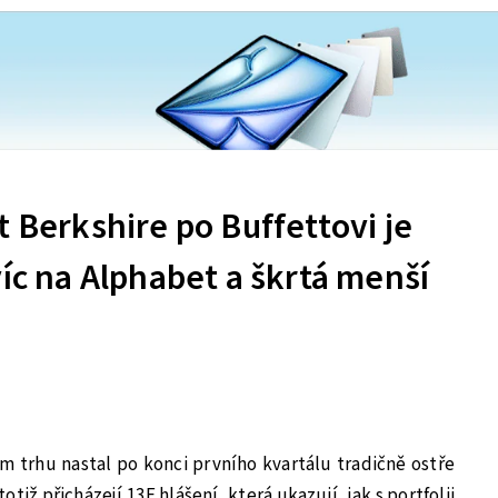
t Berkshire po Buffettovi je
víc na Alphabet a škrtá menší
 trhu nastal po konci prvního kvartálu tradičně ostře
tiž přicházejí 13F hlášení, která ukazují, jak s portfolii