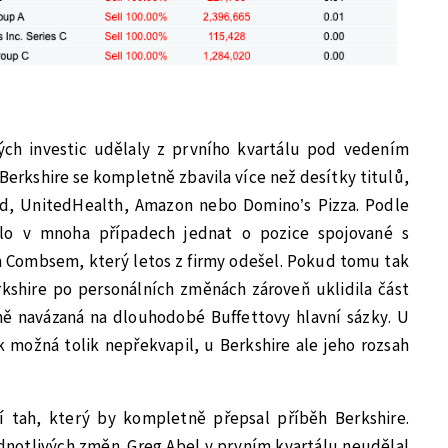
ch investic udělaly z prvního kvartálu pod vedením
Berkshire se kompletně zbavila více než desítky titulů,
rd, UnitedHealth, Amazon nebo Domino’s Pizza. Podle
ělo v mnoha případech jednat o pozice spojované s
Combsem, který letos z firmy odešel. Pokud tomu tak
rkshire po personálních změnách zároveň uklidila část
vně navázaná na dlouhodobé Buffettovy hlavní sázky. U
možná tolik nepřekvapil, u Berkshire ale jeho rozsah
í tah, který by kompletně přepsal příběh Berkshire.
ednotlivých změn. Greg Abel v prvním kvartálu neudělal