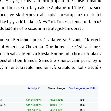
aké Macy’s, i když v tomto případě jde spíše o malou
 portfolia se dostaly i akcie Alphabetu třídy C, což sice
ce, ve skutečnosti ale spíše rozšiřuje už existující
stky byly vidět také u New York Times a Lennaru, tam už
doladění než o zásadním strategickém obratu.
odeje. Berkshire pokračovala ve snižování některých
of America a Chevronu. Obě firmy sice zůstávají mezi
jejich váha ale znovu klesla. Kromě toho firma ubrala i v
Constellation Brands. Samotné zmenšování pozic by u
ým. Tentokrát ale mnohem víc zaujalo to, kolik titulů z