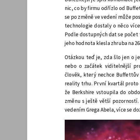
nic, co by firmu odřízlo od Buffe
se po změně ve vedení může pos
technologie dostaly o něco více
Podle dostupných dat se počet ti
jeho hodnota klesla zhruba na 26
Otázkou teď je, zda šlo jen o 
nebo o začátek viditelnější p
člověk, který nechce Buffettův
reality trhu. První kvartál prot
že Berkshire vstoupila do obdo
změnu s ještě větší pozorností.
vedením Grega Abela, více se do