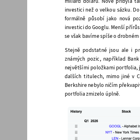
miliard dolarů. Nově přibyla t
investici než o velkou sázku. Do
formálně působí jako nová pozi
investici do Googlu. Menší přírů
se však bavíme spíše o drobném 
Stejně podstatné jsou ale i pr
známých pozic, například Bank 
největšími položkami portfolia, 
dalších titulech, mimo jiné v 
Berkshire nebylo ničím překvapiv
portfolia zmizelo úplně.