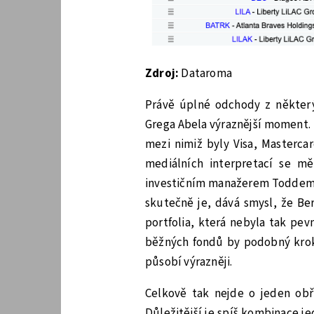
Zdroj:
Dataroma
Právě úplné odchody z některý
Grega Abela výraznější moment. 
mezi nimiž byly Visa, Masterca
mediálních interpretací se m
investičním manažerem Toddem 
skutečně je, dává smysl, že Be
portfolia, která nebyla tak pe
běžných fondů by podobný krok 
působí výrazněji.
Celkově tak nejde o jeden obř
Důležitější je spíš kombinace j