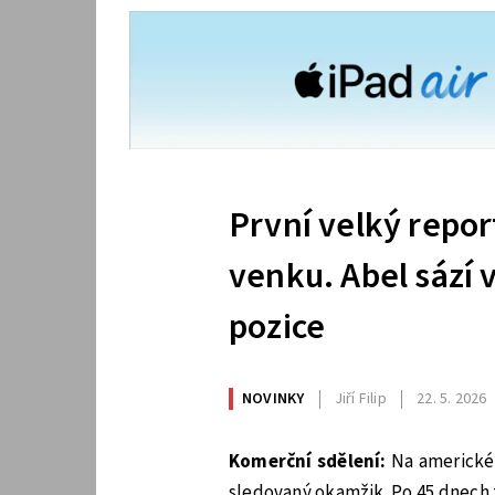
První velký repor
venku. Abel sází 
pozice
NOVINKY
Jiří Filip
22. 5. 2026
Komerční sdělení:
Na americkém
sledovaný okamžik. Po 45 dnech to