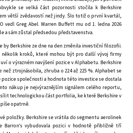
obvykle se velká část pozornosti stočila k Berkshire
 větší zvědavostí než jindy. Šlo totiž o první kvartál,
O vedl Greg Abel. Warren Buffett mu od 1. ledna 2026
ele a sám zůstal předsedou představenstva.
 by Berkshire ze dne na den změnila investiční filozofii.
 několik kroků, které mohou být pro další vývoj firmy
uví o výrazném navýšení pozice v Alphabetu. Berkshire
e než ztrojnásobila, zhruba o 224 až 225 %. Alphabet se
é pozice společnosti a hodnota této investice se dostala
ento nákup je nejvýraznějším signálem celého reportu,
ílit technologickou část portfolia, ke které Berkshire v
spíše opatrně.
ové položky. Berkshire se vrátila do segmentu aerolinek
e Barron’s vybudovala pozici v hodnotě přibližně tří