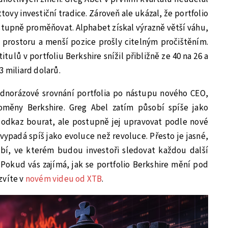
ttovy investiční tradice. Zároveň ale ukázal, že portfolio
tupně proměňovat. Alphabet získal výrazně větší váhu,
 prostoru a menší pozice prošly citelným pročištěním.
tulů v portfoliu Berkshire snížil přibližně ze 40 na 26 a
3 miliard dolarů.
jednorázové srovnání portfolia po nástupu nového CEO,
roměny Berkshire. Greg Abel zatím působí spíše jako
 odkaz bourat, ale postupně jej upravovat podle nové
o vypadá spíš jako evoluce než revoluce. Přesto je jasné,
bí, ve kterém budou investoři sledovat každou další
 Pokud vás zajímá, jak se portfolio Berkshire mění pod
zvíte v
novém videu od XTB
.