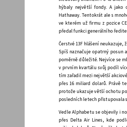
hýbaly největší fondy. A jako 
Hathaway. Tentokrát ale s mnohem
ve kterém už firmu z pozice CE
předal funkci generálního ředit
Čerstvé 13F hlášení neukazuje, že
Spíš naznačuje opatrný posun a
poměrně důležité. Nejvíce se ml
v prvním kvartálu svůj podíl víc
tím zařadil mezi největší akciov
přes 16 miliard dolarů. Právě t
protože ukazuje větší ochotu pos
posledních letech přistupovala 
Vedle Alphabetu se objevily i n
přes Delta Air Lines, kde podl