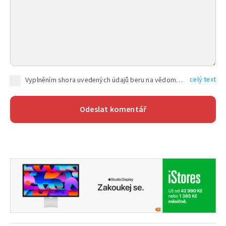
celý text
Vyplněním shora uvedených údajů beru na vědomí, že společnost TEXT FACTORY s.r.o., sídlem Brno, Durďákova 336/29, Černá Pole, PSČ: 613 00, IČ: 06157831, zapsané u Krajského soudu v Brně, oddíl C, vložka 100399, bude zpracovávat mé osobní údaje uvedené v rámci mnou vyplněného registračního formuláře na základě oprávněných zájmů TEXT FACTORY s.r.o. dle čl. 6 odst. 1 písm. f) GDPR a pro splnění právních povinností (čl. 6 odst. 1 písm. c) GDPR), a to pro tyto účely: nezbytnost zajistit oprávnění návštěvníka webových stránek provozovaných společností TEXT FACTORY s.r.o. přispívat aktivně ke zveřejněným článkům nebo v rámci diskusních fór a výkon práv TEXT FACTORY s.r.o. jako administrátora těchto diskusních fór. Více informací o zpracování osobních údajů a právech lze nalézt v