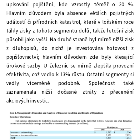
upisování pojištění, kde vzrostly téměř o 30 %.
Hlavním důvodem byla absence větších pojistných
událostí či přírodních katastrof, které v loňském roce
táhly zisky z tohoto segmentu dolů, takže letošní zisk
působil jako vyšší. Na druhé straně byl mírně nižší zisk
z dluhopisů, do nichž je investována hotovost z
pojišťovnictví; hlavním důvodem zde byly klesající
úrokové sazby. U železnic se mírně zlepšila provozní
efektivita, což vedlo k 13% růstu. Ostatní segmenty si
vedly víceméně podobně. Společnost také
zaznamenala nižší dočasné ztráty z přecenění
akciových investic.