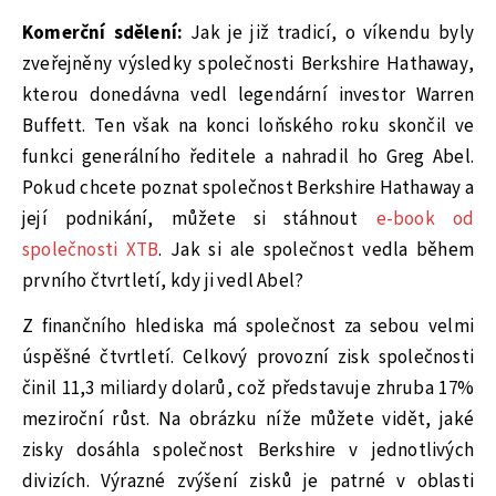
Komerční sdělení:
Jak je již tradicí, o víkendu byly
zveřejněny výsledky společnosti Berkshire Hathaway,
kterou donedávna vedl legendární investor Warren
Buffett. Ten však na konci loňského roku skončil ve
funkci generálního ředitele a nahradil ho Greg Abel.
Pokud chcete poznat společnost Berkshire Hathaway a
její podnikání, můžete si stáhnout
e-book od
společnosti XTB
. Jak si ale společnost vedla během
prvního čtvrtletí, kdy ji vedl Abel?
Z finančního hlediska má společnost za sebou velmi
úspěšné čtvrtletí. Celkový provozní zisk společnosti
činil 11,3 miliardy dolarů, což představuje zhruba 17%
meziroční růst. Na obrázku níže můžete vidět, jaké
zisky dosáhla společnost Berkshire v jednotlivých
divizích. Výrazné zvýšení zisků je patrné v oblasti