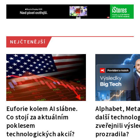
NEJČTENĚJŠÍ
Euforie kolem AI slábne.
Alphabet, Meta
Co stojí za aktuálním
další technolog
poklesem
zveřejnili výsl
technologických akcií?
prozradila?