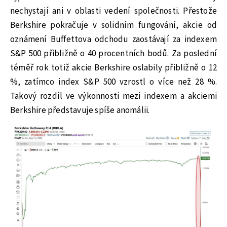
nechystají ani v oblasti vedení společnosti. Přestože
Berkshire pokračuje v solidním fungování, akcie od
oznámení Buffettova odchodu zaostávají za indexem
S&P 500 přibližně o 40 procentních bodů. Za poslední
téměř rok totiž akcie Berkshire oslabily přibližně o 12
%, zatímco index S&P 500 vzrostl o více než 28 %.
Takový rozdíl ve výkonnosti mezi indexem a akciemi
Berkshire představuje spíše anomálii.