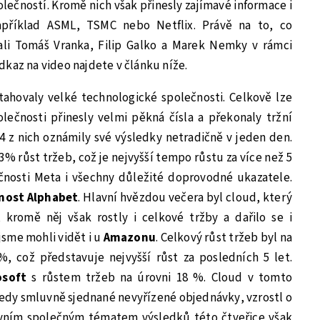
lečností. Kromě nich však přinesly zajímavé informace i
například ASML, TSMC nebo Netflix. Právě na to, co
ali Tomáš Vranka, Filip Galko a Marek Nemky v rámci
Odkaz na video najdete v článku níže.
tahovaly velké technologické společnosti. Celkově lze
olečnosti přinesly velmi pěkná čísla a překonaly tržní
 4 z nich oznámily své výsledky netradičně v jeden den.
% růst tržeb, což je nejvyšší tempo růstu za více než 5
ečnosti Meta i všechny důležité doprovodné ukazatele.
nost Alphabet
. Hlavní hvězdou večera byl cloud, který
 kromě něj však rostly i celkové tržby a dařilo se i
jsme mohli vidět i u
Amazonu
. Celkový růst tržeb byl na
%, což představuje nejvyšší růst za posledních 5 let.
osoft
s růstem tržeb na úrovni 18 %. Cloud v tomto
 tedy smluvně sjednané nevyřízené objednávky, vzrostl o
avním společným tématem výsledků této čtveřice však