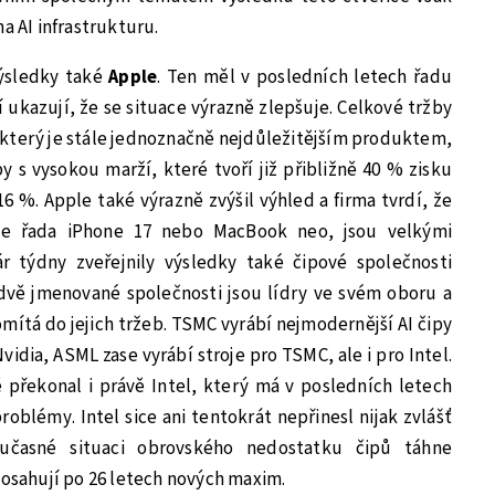
a AI infrastrukturu.
výsledky také
Apple
. Ten měl v posledních letech řadu
 ukazují, že se situace výrazně zlepšuje. Celkové tržby
, který je stále jednoznačně nejdůležitějším produktem,
y s vysokou marží, které tvoří již přibližně 40 % zisku
 16 %. Apple také výrazně zvýšil výhled a firma tvrdí, že
je řada iPhone 17 nebo MacBook neo, jsou velkými
r týdny zveřejnily výsledky také čipové společnosti
 dvě jmenované společnosti jsou lídry ve svém oboru a
omítá do jejich tržeb. TSMC vyrábí nejmodernější AI čipy
idia, ASML zase vyrábí stroje pro TSMC, ale i pro Intel.
překonal i právě Intel, který má v posledních letech
roblémy. Intel sice ani tentokrát nepřinesl nijak zvlášť
oučasné situaci obrovského nedostatku čipů táhne
dosahují po 26 letech nových maxim.