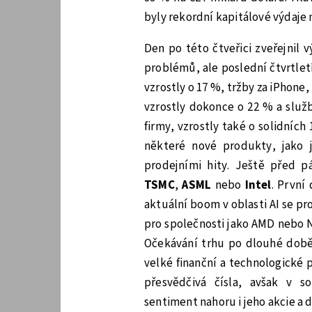
byly rekordní kapitálové výdaje n
Den po této čtveřici zveřejnil 
problémů, ale poslední čtvrtletí
vzrostly o 17 %, tržby za iPhone
vzrostly dokonce o 22 % a služb
firmy, vzrostly také o solidních
některé nové produkty, jako 
prodejními hity. Ještě před pá
TSMC
,
ASML
nebo
Intel
. První
aktuální boom v oblasti AI se pr
pro společnosti jako AMD nebo Nv
Očekávání trhu po dlouhé době 
velké finanční a technologické p
přesvědčivá čísla, avšak v s
sentiment nahoru i jeho akcie a 