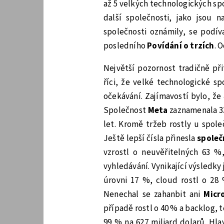
až 5 velkých technologických spo
další společnosti, jako jsou 
společnosti oznámily, se podív
posledního
Povídání o trzích
. 
Největší pozornost tradičně při
říci, že velké technologické sp
očekávání. Zajímavostí bylo, že
Společnost
Meta
zaznamenala 33
let. Kromě tržeb rostly u spol
Ještě lepší čísla přinesla
společ
vzrostl o neuvěřitelných 63 %,
vyhledávání. Vynikající výsledky 
úrovni 17 %, cloud rostl o 28 
Nenechal se zahanbit ani
Micr
případě rostl o 40 % a backlog,
99 % na 627 miliard dolarů. Hl