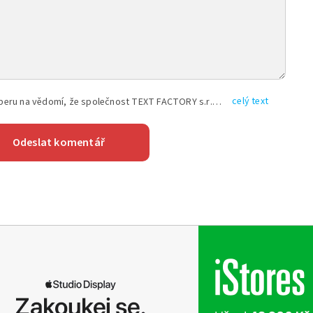
celý text
Vyplněním shora uvedených údajů beru na vědomí, že společnost TEXT FACTORY s.r.o., sídlem Brno, Durďákova 336/29, Černá Pole, PSČ: 613 00, IČ: 06157831, zapsané u Krajského soudu v Brně, oddíl C, vložka 100399, bude zpracovávat mé osobní údaje uvedené v rámci mnou vyplněného registračního formuláře na základě oprávněných zájmů TEXT FACTORY s.r.o. dle čl. 6 odst. 1 písm. f) GDPR a pro splnění právních povinností (čl. 6 odst. 1 písm. c) GDPR), a to pro tyto účely: nezbytnost zajistit oprávnění návštěvníka webových stránek provozovaných společností TEXT FACTORY s.r.o. přispívat aktivně ke zveřejněným článkům nebo v rámci diskusních fór a výkon práv TEXT FACTORY s.r.o. jako administrátora těchto diskusních fór. Více informací o zpracování osobních údajů a právech lze nalézt v