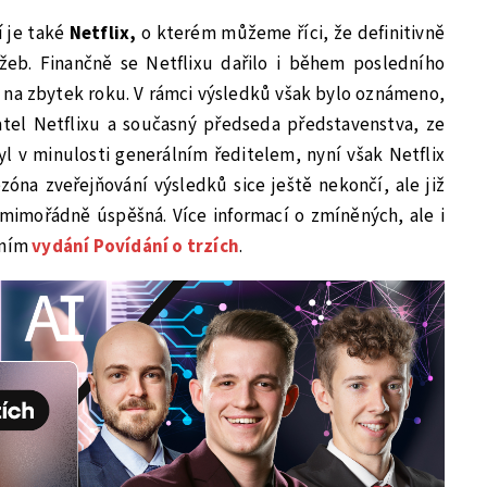
 je také
Netflix,
o kterém můžeme říci, že definitivně
žeb. Finančně se Netflixu dařilo i během posledního
eb na zbytek roku. V rámci výsledků však bylo oznámeno,
tel Netflixu a současný předseda představenstva, ze
yl v minulosti generálním ředitelem, nyní však Netflix
ezóna zveřejňování výsledků sice ještě nekončí, ale již
 mimořádně úspěšná. Více informací o zmíněných, ale i
dním
vydání Povídání o trzích
.