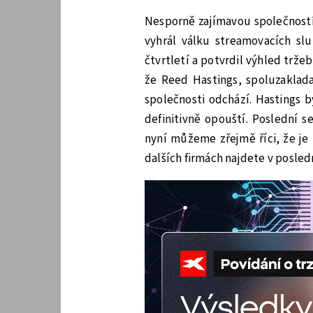
Nesporně zajímavou společností
vyhrál válku streamovacích slu
čtvrtletí a potvrdil výhled trž
že Reed Hastings, spoluzaklada
společnosti odchází. Hastings b
definitivně opouští. Poslední s
nyní můžeme zřejmě říci, že je
dalších firmách najdete v posle