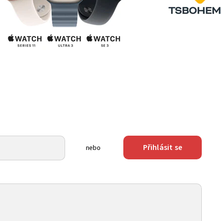
Přihlásit se
nebo