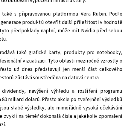
y do budování výpočetní infrastruktury.
e také s připravovanou platformou Vera Rubin. Podle
enerace produktů otevřít další příležitosti v hodnotě
e tyto předpoklady naplní, může mít Nvidia před sebou
olu.
rodává také grafické karty, produkty pro notebooky,
sionální vizualizaci. Tyto oblasti meziročně vzrostly o
Přesto už dnes představují jen menší část celkového
vestorů zůstává soustředěna na datová centra.
í dividendy, navýšení výhledu a rozšíření programu
 80 miliard dolarů. Přesto akcie po zveřejnění výsledků
jsou slabé výsledky, ale mimořádně vysoká očekávání
ie zvyklí na téměř dokonalá čísla a jakékoliv zpomalení
zí.