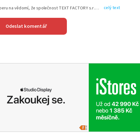
celý text
Vyplněním shora uvedených údajů beru na vědomí, že společnost TEXT FACTORY s.r.o., sídlem Brno, Durďákova 336/29, Černá Pole, PSČ: 613 00, IČ: 06157831, zapsané u Krajského soudu v Brně, oddíl C, vložka 100399, bude zpracovávat mé osobní údaje uvedené v rámci mnou vyplněného registračního formuláře na základě oprávněných zájmů TEXT FACTORY s.r.o. dle čl. 6 odst. 1 písm. f) GDPR a pro splnění právních povinností (čl. 6 odst. 1 písm. c) GDPR), a to pro tyto účely: nezbytnost zajistit oprávnění návštěvníka webových stránek provozovaných společností TEXT FACTORY s.r.o. přispívat aktivně ke zveřejněným článkům nebo v rámci diskusních fór a výkon práv TEXT FACTORY s.r.o. jako administrátora těchto diskusních fór. Více informací o zpracování osobních údajů a právech lze nalézt v