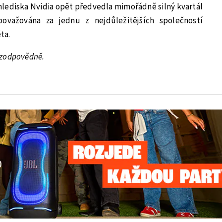
o hlediska Nvidia opět předvedla mimořádně silný kvartál
považována za jednu z nejdůležitějších společností
ta.
e zodpovědně.