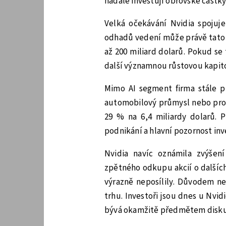
nadále investují obrovské částk
Velká očekávání Nvidia spojuj
odhadů vedení může právě tato g
až 200 miliard dolarů. Pokud s
další významnou růstovou kapit
Mimo AI segment firma stále p
automobilový průmysl nebo profe
29 % na 6,4 miliardy dolarů. 
podnikání a hlavní pozornost in
Nvidia navíc oznámila zvýšen
zpětného odkupu akcií o dalších
výrazně neposílily. Důvodem ne
trhu. Investoři jsou dnes u Nvid
bývá okamžitě předmětem disku