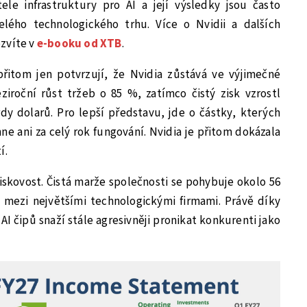
le infrastruktury pro AI a její výsledky jsou často
lého technologického trhu. Více o Nvidii a dalších
zvíte v
e-booku od XTB
.
řitom jen potvrzují, že Nvidia zůstává ve výjimečné
ziroční růst tržeb o 85 %, zatímco čistý zisk vzrostl
rdy dolarů. Pro lepší představu, jde o částky, kterých
ne ani za celý rok fungování. Nvidia je přitom dokázala
í.
skovost. Čistá marže společnosti se pohybuje okolo 56
mezi největšími technologickými firmami. Právě díky
I čipů snaží stále agresivněji pronikat konkurenti jako