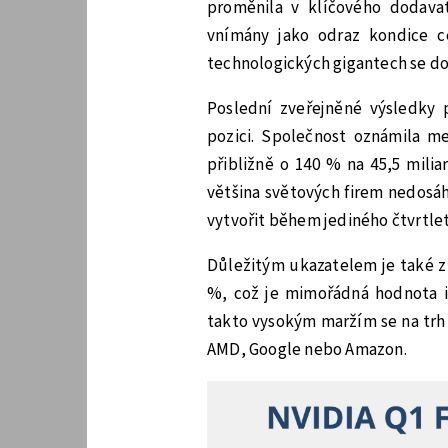
proměnila v klíčového dodavate
vnímány jako odraz kondice ce
technologických gigantech se do
Poslední zveřejněné výsledky p
pozici. Společnost oznámila me
přibližně o 140 % na 45,5 milia
většina světových firem nedosáh
vytvořit během jediného čtvrtlet
Důležitým ukazatelem je také zi
%, což je mimořádná hodnota i 
takto vysokým maržím se na trh A
AMD, Google nebo Amazon.