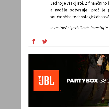
Jedno je však jisté. Z finančníh
a nadále potvrzuje, proč je 
současného technologického svě
Investování je rizikové. Investujt