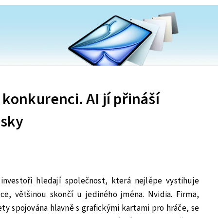
 konkurenci. AI jí přináší
isky
nvestoři hledají společnost, která nejlépe vystihuje
e, většinou skončí u jediného jména. Nvidia. Firma,
ety spojována hlavně s grafickými kartami pro hráče, se