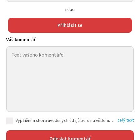
nebo
Přihlásit se
Váš komentář
celý text
Vyplněním shora uvedených údajů beru na vědomí, že společnost TEXT FACTORY s.r.o., sídlem Brno, Durďákova 336/29, Černá Pole, PSČ: 613 00, IČ: 06157831, zapsané u Krajského soudu v Brně, oddíl C, vložka 100399, bude zpracovávat mé osobní údaje uvedené v rámci mnou vyplněného registračního formuláře na základě oprávněných zájmů TEXT FACTORY s.r.o. dle čl. 6 odst. 1 písm. f) GDPR a pro splnění právních povinností (čl. 6 odst. 1 písm. c) GDPR), a to pro tyto účely: nezbytnost zajistit oprávnění návštěvníka webových stránek provozovaných společností TEXT FACTORY s.r.o. přispívat aktivně ke zveřejněným článkům nebo v rámci diskusních fór a výkon práv TEXT FACTORY s.r.o. jako administrátora těchto diskusních fór. Více informací o zpracování osobních údajů a právech lze nalézt v