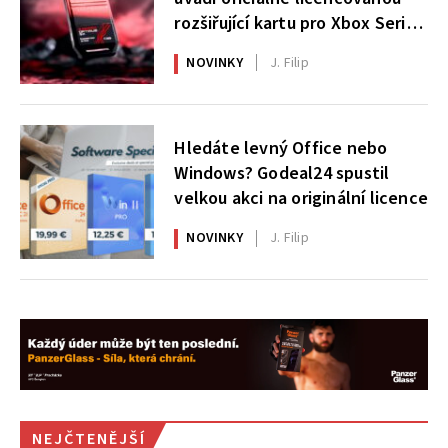
rozšiřující kartu pro Xbox Series
X|S
NOVINKY
J. Filip
Hledáte levný Office nebo
Windows? Godeal24 spustil
velkou akci na originální licence
NOVINKY
J. Filip
NEJČTENĚJŠÍ