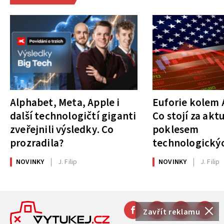
Alphabet, Meta, Apple i
Euforie kolem A
další technologičtí giganti
Co stojí za akt
zveřejnili výsledky. Co
poklesem
prozradila?
technologickýc
NOVINKY
J. Filip
NOVINKY
J. Filip
Zavřít reklamu