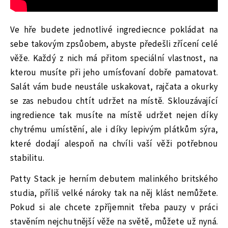
Ve hře budete jednotlivé ingrediecnce pokládat na
sebe takovým zpsůobem, abyste předešli zřícení celé
věže. Každý z nich má přitom speciální vlastnost, na
kterou musíte při jeho umísťovaní dobře pamatovat.
Salát vám bude neustále uskakovat, rajčata a okurky
se zas nebudou chtít udržet na místě. Sklouzávající
ingredience tak musíte na místě udržet nejen díky
chytrému umístění, ale i díky lepivým plátkům sýra,
které dodají alespoň na chvíli vaší věži potřebnou
stabilitu.
Patty Stack je herním debutem malinkého britského
studia, příliš velké nároky tak na něj klást nemůžete.
Pokud si ale chcete zpříjemnit třeba pauzy v práci
stavěním nejchutnější věže na světě, můžete už nyná.