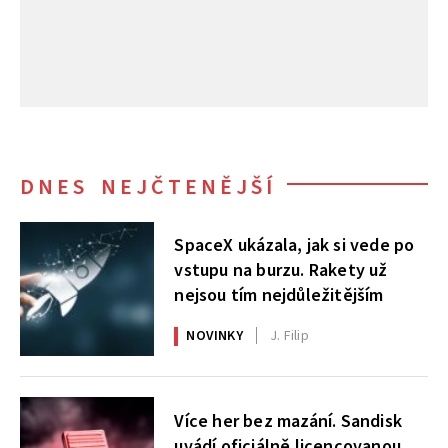
DNES NEJČTENĚJŠÍ
SpaceX ukázala, jak si vede po
vstupu na burzu. Rakety už
nejsou tím nejdůležitějším
NOVINKY
J. Filip
Více her bez mazání. Sandisk
uvádí oficiálně licencovanou