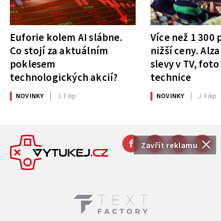
Euforie kolem AI slábne.
Více než 1 300
Co stojí za aktuálním
nižší ceny. Alza
poklesem
slevy v TV, foto
technologických akcií?
technice
NOVINKY
J. Filip
NOVINKY
J. Filip
Zavřít reklamu