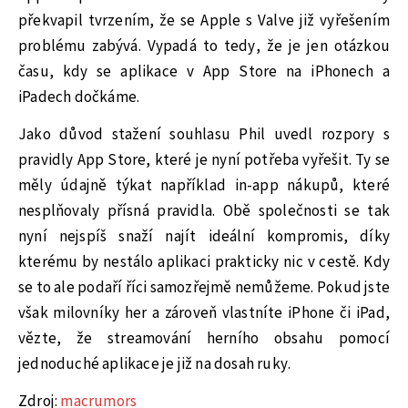
překvapil tvrzením, že se Apple s Valve již vyřešením
problému zabývá. Vypadá to tedy, že je jen otázkou
času, kdy se aplikace v App Store na iPhonech a
iPadech dočkáme.
Jako důvod stažení souhlasu Phil uvedl rozpory s
pravidly App Store, které je nyní potřeba vyřešit. Ty se
měly údajně týkat například in-app nákupů, které
nesplňovaly přísná pravidla. Obě společnosti se tak
nyní nejspíš snaží najít ideální kompromis, díky
kterému by nestálo aplikaci prakticky nic v cestě. Kdy
se to ale podaří říci samozřejmě nemůžeme. Pokud jste
však milovníky her a zároveň vlastníte iPhone či iPad,
vězte, že streamování herního obsahu pomocí
jednoduché aplikace je již na dosah ruky.
Zdroj:
macrumors