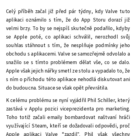
Celý příběh začal již před pár týdny, kdy Valve tuto
aplikaci oznámilo s tím, že do App Storu dorazí již
velmi brzy. To by se nejspíš skutečně podařilo, kdyby
se Apple poté, co aplikaci schválil, nerozhodl svůj
souhlas stáhnout s tím, že nesplňuje podmínky jeho
obchodu s aplikacemi. Valve se samozřejmě odvolalo a
snažilo se s tímto problémem dělat vše, co se dalo.
Apple však jejich nářky smetl ze stolu a vypadalo to, že
s ním o příchodu této aplikace nehodlá diskutovat ani
do budoucna. Situace se však opět převrátila.
K celému problému se nyní vyjádřil Phil Schiller, který
zastává v Applu pozici viceprezidenta pro marketing.
Toho totiž začali emaily bombardovat naštvaní hráči
využívající Steam, kteří se dožadovali odpovědi, proč
Apple aplikaci Valve “zazdil”. Phil však všechny