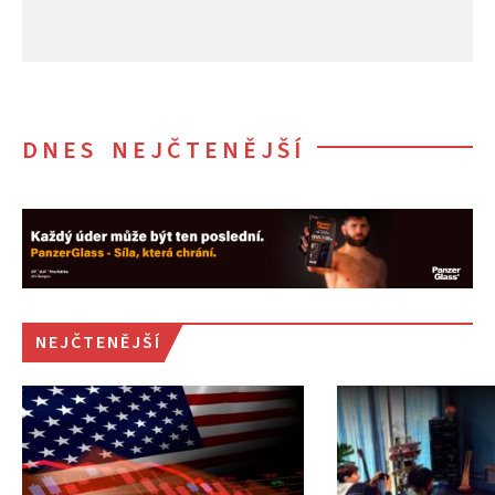
DNES NEJČTENĚJŠÍ
NEJČTENĚJŠÍ