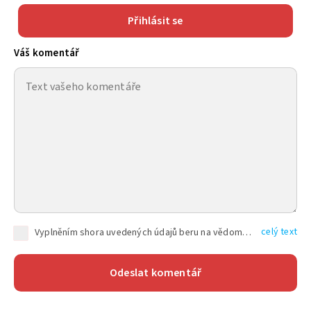
Přihlásit se
Váš komentář
celý text
Vyplněním shora uvedených údajů beru na vědomí, že společnost TEXT FACTORY s.r.o., sídlem Brno, Durďákova 336/29, Černá Pole, PSČ: 613 00, IČ: 06157831, zapsané u Krajského soudu v Brně, oddíl C, vložka 100399, bude zpracovávat mé osobní údaje uvedené v rámci mnou vyplněného registračního formuláře na základě oprávněných zájmů TEXT FACTORY s.r.o. dle čl. 6 odst. 1 písm. f) GDPR a pro splnění právních povinností (čl. 6 odst. 1 písm. c) GDPR), a to pro tyto účely: nezbytnost zajistit oprávnění návštěvníka webových stránek provozovaných společností TEXT FACTORY s.r.o. přispívat aktivně ke zveřejněným článkům nebo v rámci diskusních fór a výkon práv TEXT FACTORY s.r.o. jako administrátora těchto diskusních fór. Více informací o zpracování osobních údajů a právech lze nalézt v