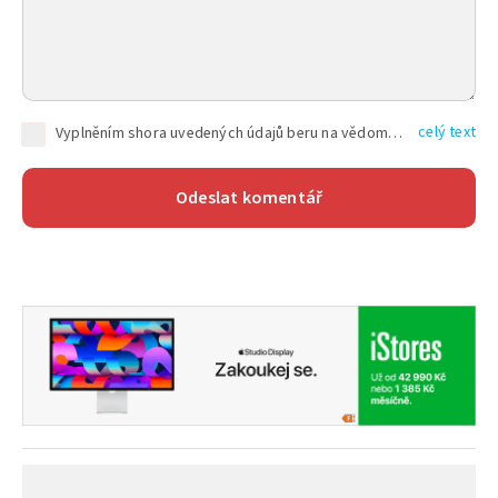
celý text
Vyplněním shora uvedených údajů beru na vědomí, že společnost TEXT FACTORY s.r.o., sídlem Brno, Durďákova 336/29, Černá Pole, PSČ: 613 00, IČ: 06157831, zapsané u Krajského soudu v Brně, oddíl C, vložka 100399, bude zpracovávat mé osobní údaje uvedené v rámci mnou vyplněného registračního formuláře na základě oprávněných zájmů TEXT FACTORY s.r.o. dle čl. 6 odst. 1 písm. f) GDPR a pro splnění právních povinností (čl. 6 odst. 1 písm. c) GDPR), a to pro tyto účely: nezbytnost zajistit oprávnění návštěvníka webových stránek provozovaných společností TEXT FACTORY s.r.o. přispívat aktivně ke zveřejněným článkům nebo v rámci diskusních fór a výkon práv TEXT FACTORY s.r.o. jako administrátora těchto diskusních fór. Více informací o zpracování osobních údajů a právech lze nalézt v