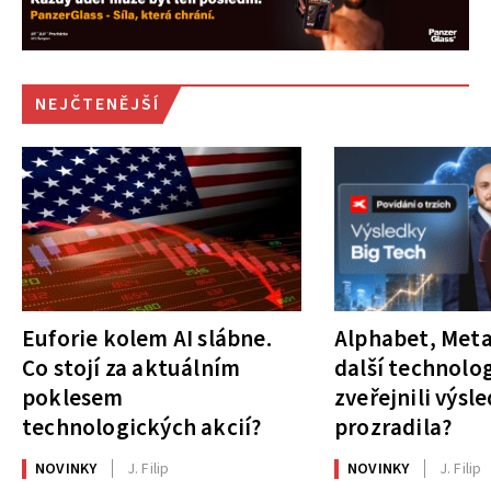
NEJČTENĚJŠÍ
Euforie kolem AI slábne.
Alphabet, Meta
Co stojí za aktuálním
další technolog
poklesem
zveřejnili výsl
technologických akcií?
prozradila?
NOVINKY
J. Filip
NOVINKY
J. Filip