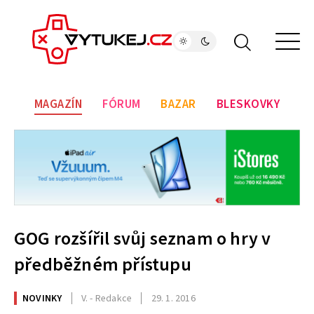
MAGAZÍN
FÓRUM
BAZAR
BLESKOVKY
GOG rozšířil svůj seznam o hry v
předběžném přístupu
NOVINKY
V. - Redakce
29. 1. 2016