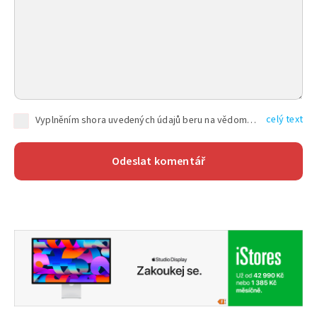
celý text
Vyplněním shora uvedených údajů beru na vědomí, že společnost TEXT FACTORY s.r.o., sídlem Brno, Durďákova 336/29, Černá Pole, PSČ: 613 00, IČ: 06157831, zapsané u Krajského soudu v Brně, oddíl C, vložka 100399, bude zpracovávat mé osobní údaje uvedené v rámci mnou vyplněného registračního formuláře na základě oprávněných zájmů TEXT FACTORY s.r.o. dle čl. 6 odst. 1 písm. f) GDPR a pro splnění právních povinností (čl. 6 odst. 1 písm. c) GDPR), a to pro tyto účely: nezbytnost zajistit oprávnění návštěvníka webových stránek provozovaných společností TEXT FACTORY s.r.o. přispívat aktivně ke zveřejněným článkům nebo v rámci diskusních fór a výkon práv TEXT FACTORY s.r.o. jako administrátora těchto diskusních fór. Více informací o zpracování osobních údajů a právech lze nalézt v