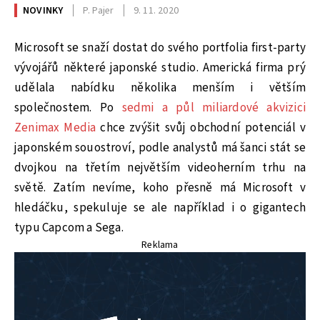
NOVINKY
P. Pajer
9. 11. 2020
Microsoft se snaží dostat do svého portfolia first-party
vývojářů některé japonské studio. Americká firma prý
udělala nabídku několika menším i větším
společnostem. Po
sedmi a půl miliardové akvizici
Zenimax Media
chce zvýšit svůj obchodní potenciál v
japonském souostroví, podle analystů má šanci stát se
dvojkou na třetím největším videoherním trhu na
světě. Zatím nevíme, koho přesně má Microsoft v
hledáčku, spekuluje se ale například i o gigantech
typu Capcom a Sega.
Reklama