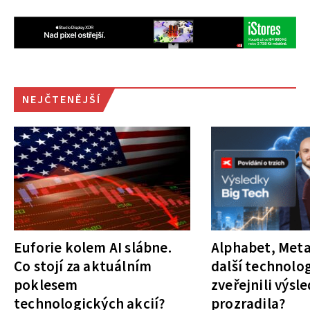
NEJČTENĚJŠÍ
Euforie kolem AI slábne.
Alphabet, Meta
Co stojí za aktuálním
další technolog
poklesem
zveřejnili výsl
technologických akcií?
prozradila?