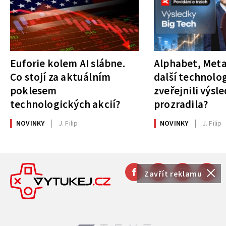
Euforie kolem AI slábne.
Alphabet, Meta
Co stojí za aktuálním
další technolog
poklesem
zveřejnili výsl
technologických akcií?
prozradila?
NOVINKY
J. Filip
NOVINKY
J. Filip
Zavřít reklamu