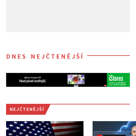
DNES NEJČTENĚJŠÍ
NEJČTENĚJŠÍ