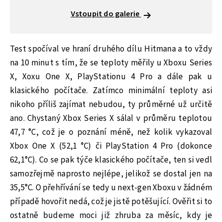
Vstoupit do galerie
Test spočíval ve hraní druhého dílu Hitmana a to vždy
na 10 minut s tím, že se teploty měřily u Xboxu Series
X, Xoxu One X, PlayStationu 4 Pro a dále pak u
klasického počítače. Zatímco minimální teploty asi
nikoho příliš zajímat nebudou, ty průměrné už určitě
ano. Chystaný Xbox Series X sálal v průměru teplotou
47,7 °C, což je o poznání méně, než kolik vykazoval
Xbox One X (52,1 °C) či PlayStation 4 Pro (dokonce
62,1°C). Co se pak týče klasického počítače, ten si vedl
samozřejmě naprosto nejlépe, jelikož se dostal jen na
35,5°C. O přehřívání se tedy u next-gen Xboxu v žádném
případě hovořit nedá, což je jistě potěšující. Ověřit si to
ostatně budeme moci již zhruba za měsíc, kdy je