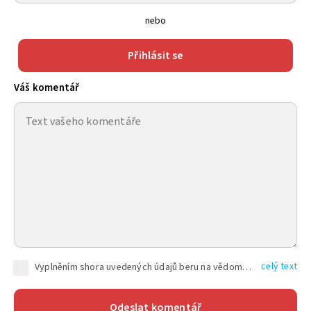
nebo
Přihlásit se
Váš komentář
celý text
Vyplněním shora uvedených údajů beru na vědomí, že společnost TEXT FACTORY s.r.o., sídlem Brno, Durďákova 336/29, Černá Pole, PSČ: 613 00, IČ: 06157831, zapsané u Krajského soudu v Brně, oddíl C, vložka 100399, bude zpracovávat mé osobní údaje uvedené v rámci mnou vyplněného registračního formuláře na základě oprávněných zájmů TEXT FACTORY s.r.o. dle čl. 6 odst. 1 písm. f) GDPR a pro splnění právních povinností (čl. 6 odst. 1 písm. c) GDPR), a to pro tyto účely: nezbytnost zajistit oprávnění návštěvníka webových stránek provozovaných společností TEXT FACTORY s.r.o. přispívat aktivně ke zveřejněným článkům nebo v rámci diskusních fór a výkon práv TEXT FACTORY s.r.o. jako administrátora těchto diskusních fór. Více informací o zpracování osobních údajů a právech lze nalézt v