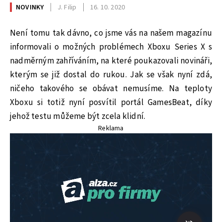
NOVINKY
J. Filip
16. 10. 2020
Není tomu tak dávno, co jsme vás na našem magazínu
informovali o možných problémech Xboxu Series X s
nadměrným zahříváním, na které poukazovali novináři,
kterým se již dostal do rukou. Jak se však nyní zdá,
ničeho takového se obávat nemusíme. Na teploty
Xboxu si totiž nyní posvítil portál GamesBeat, díky
jehož testu můžeme být zcela klidní.
Reklama