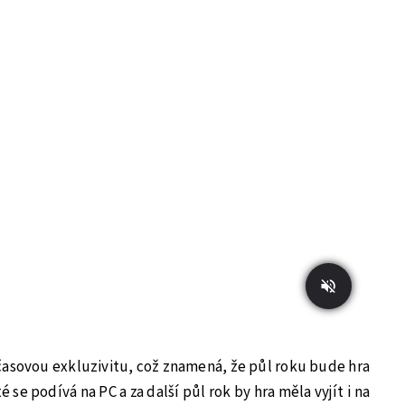
 časovou exkluzivitu, což znamená, že půl roku bude hra
é se podívá na PC a za další půl rok by hra měla vyjít i na