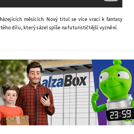
ázejících měsících. Nový titul se více vrací k fantasy
ho dílu, který sázel spíše na futurističtější vyznění.