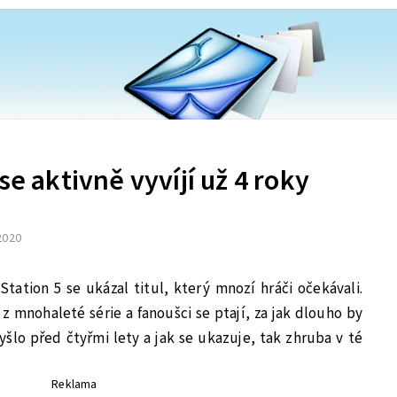
se aktivně vyvíjí už 4 roky
 2020
tation 5 se ukázal titul, který mnozí hráči očekávali.
 z mnohaleté série a fanoušci se ptají, za jak dlouho by
 vyšlo před čtyřmi lety a jak se ukazuje, tak zhruba v té
.
Reklama