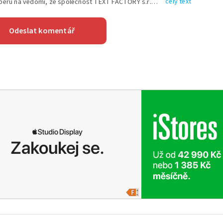
celý text
Vyplněním shora uvedených údajů beru na vědomí, že společnost TEXT FACTORY s.r.o., sídlem Brno, Durďákova 336/29, Černá Pole, PSČ: 613 00, IČ: 06157831, zapsané u Krajského soudu v Brně, oddíl C, vložka 100399, bude zpracovávat mé osobní údaje uvedené v rámci mnou vyplněného registračního formuláře na základě oprávněných zájmů TEXT FACTORY s.r.o. dle čl. 6 odst. 1 písm. f) GDPR a pro splnění právních povinností (čl. 6 odst. 1 písm. c) GDPR), a to pro tyto účely: nezbytnost zajistit oprávnění návštěvníka webových stránek provozovaných společností TEXT FACTORY s.r.o. přispívat aktivně ke zveřejněným článkům nebo v rámci diskusních fór a výkon práv TEXT FACTORY s.r.o. jako administrátora těchto diskusních fór. Více informací o zpracování osobních údajů a právech lze nalézt v