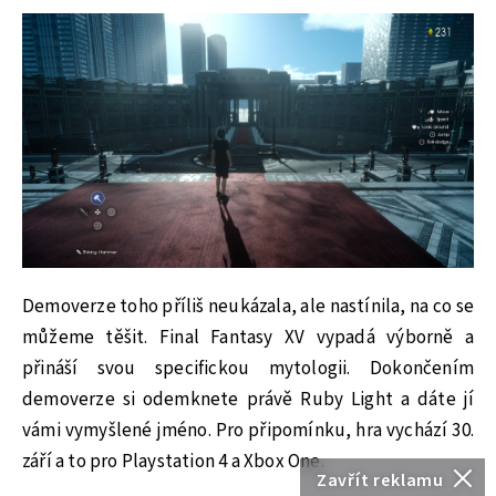
Demoverze toho příliš neukázala, ale nastínila, na co se
můžeme těšit. Final Fantasy XV vypadá výborně a
přináší svou specifickou mytologii. Dokončením
demoverze si odemknete právě Ruby Light a dáte jí
vámi vymyšlené jméno. Pro připomínku, hra vychází 30.
září a to pro Playstation 4 a Xbox One.
Zavřít reklamu