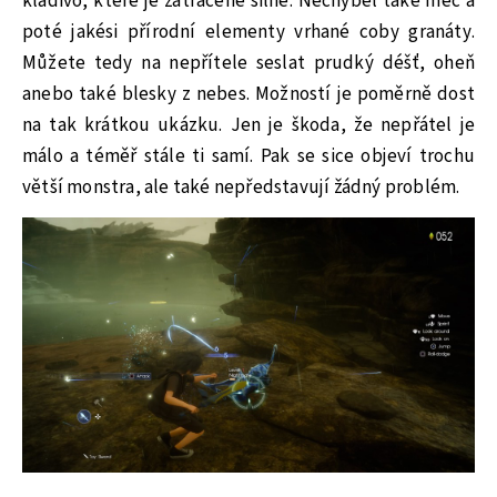
kladivo, které je zatraceně silné. Nechyběl také meč a
poté jakési přírodní elementy vrhané coby granáty.
Můžete tedy na nepřítele seslat prudký déšť, oheň
anebo také blesky z nebes. Možností je poměrně dost
na tak krátkou ukázku. Jen je škoda, že nepřátel je
málo a téměř stále ti samí. Pak se sice objeví trochu
větší monstra, ale také nepředstavují žádný problém.