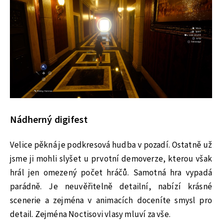
Nádherný digifest
Velice pěkná je podkresová hudba v pozadí. Ostatně už
jsme ji mohli slyšet u prvotní demoverze, kterou však
hrál jen omezený počet hráčů. Samotná hra vypadá
parádně. Je neuvěřitelně detailní, nabízí krásné
scenerie a zejména v animacích doceníte smysl pro
detail. Zejména Noctisovi vlasy mluví za vše.