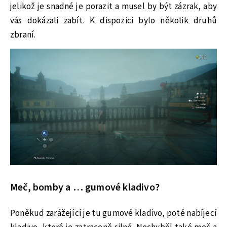
jelikož je snadné je porazit a musel by být zázrak, aby
vás dokázali zabít. K dispozici bylo několik druhů
zbraní.
Meč, bomby a … gumové kladivo?
Poněkud zarážející je tu gumové kladivo, poté nabíjecí