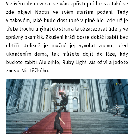
V závěru demoverze se vám zpřístupní boss a také se
zde objeví Noctis ve svém starším podání. Tedy
v takovém, jaké bude dostupné v plné hře. Zde už je
třeba trochu uhýbat do stran a také zasazovat údery ve
správný okamžik. Zkušení hráči bosse dokáží zabít bez
obtíží. Jelikož je možné jej vyvolat znovu, před
ukončením dema, tak můžete dojít do fáze, kdy
budete zabiti. Ale ejhle, Ruby Light vás oživí a jedete
znovu. Nic těžkého.