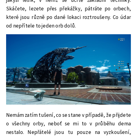
jakýsi lesík, v němž se učíte základní techniky.
Skáčete, lezete přes překážky, pátráte po orbech,
které jsou různě po dané lokaci roztroušeny. Co údar
od nepřítele to jeden orb dolů.
Nemám zatím tušení, co se stane v případě, že přijdete
o všechny orby, neboť se mi to v průběhu dema
nestalo. Nepřátelé jsou tu pouze na vyzkoušení,