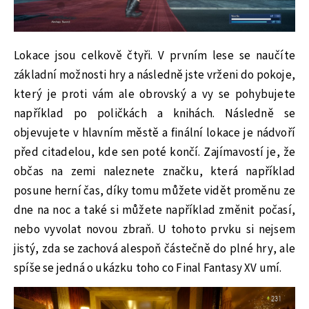
Lokace jsou celkově čtyři. V prvním lese se naučíte
základní možnosti hry a následně jste vrženi do pokoje,
který je proti vám ale obrovský a vy se pohybujete
například po poličkách a knihách. Následně se
objevujete v hlavním městě a finální lokace je nádvoří
před citadelou, kde sen poté končí. Zajímavostí je, že
občas na zemi naleznete značku, která například
posune herní čas, díky tomu můžete vidět proměnu ze
dne na noc a také si můžete například změnit počasí,
nebo vyvolat novou zbraň. U tohoto prvku si nejsem
jistý, zda se zachová alespoň částečně do plné hry, ale
spíše se jedná o ukázku toho co Final Fantasy XV umí.