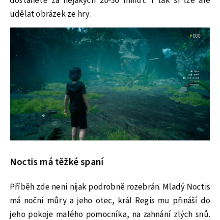
dostanete za nějakých 20-30 minut. I tak si lze ale
udělat obrázek ze hry.
Noctis má těžké spaní
Příběh zde není nijak podrobně rozebrán. Mladý Noctis
má noční můry a jeho otec, král Regis mu přináší do
jeho pokoje malého pomocníka, na zahnání zlých snů.