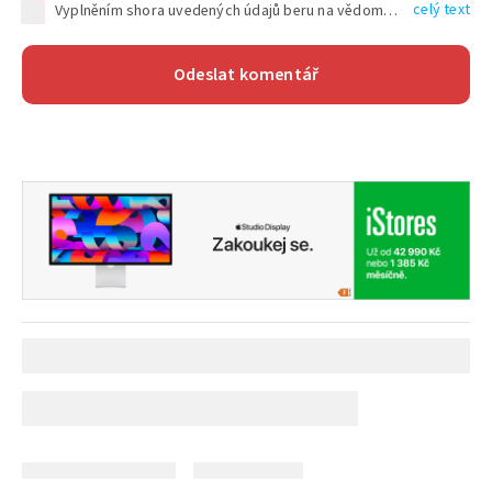
celý text
Vyplněním shora uvedených údajů beru na vědomí, že společnost TEXT FACTORY s.r.o., sídlem Brno, Durďákova 336/29, Černá Pole, PSČ: 613 00, IČ: 06157831, zapsané u Krajského soudu v Brně, oddíl C, vložka 100399, bude zpracovávat mé osobní údaje uvedené v rámci mnou vyplněného registračního formuláře na základě oprávněných zájmů TEXT FACTORY s.r.o. dle čl. 6 odst. 1 písm. f) GDPR a pro splnění právních povinností (čl. 6 odst. 1 písm. c) GDPR), a to pro tyto účely: nezbytnost zajistit oprávnění návštěvníka webových stránek provozovaných společností TEXT FACTORY s.r.o. přispívat aktivně ke zveřejněným článkům nebo v rámci diskusních fór a výkon práv TEXT FACTORY s.r.o. jako administrátora těchto diskusních fór. Více informací o zpracování osobních údajů a právech lze nalézt v