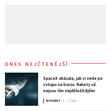
DNES NEJČTENĚJŠÍ
SpaceX ukázala, jak si vede po
vstupu na burzu. Rakety už
nejsou tím nejdůležitějším
NOVINKY
J. Filip