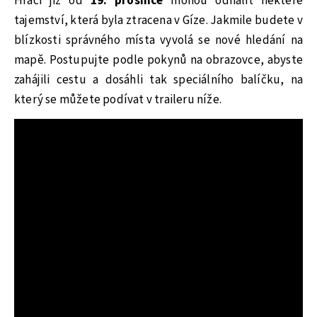
Hráči již od
19. prosince
mohou odhalit některé
tajemství, která byla ztracena v Gíze. Jakmile budete v
blízkosti správného místa vyvolá se nové hledání na
mapě. Postupujte podle pokynů na obrazovce, abyste
zahájili cestu a dosáhli tak speciálního balíčku, na
který se můžete podívat v traileru níže.