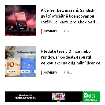
Více her bez mazání. Sandisk
uvádí oficiálně licencovanou
rozšiřující kartu pro Xbox Series
X|S
NOVINKY
J. Filip
Hledáte levný Office nebo
Windows? Godeal24 spustil
velkou akci na originální licence
NOVINKY
J. Filip