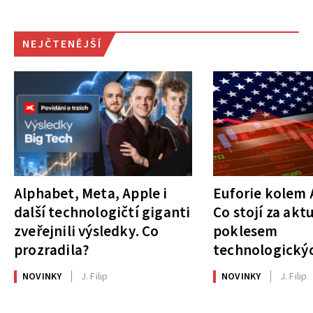
NEJČTENĚJŠÍ
Alphabet, Meta, Apple i
Euforie kolem A
další technologičtí giganti
Co stojí za akt
zveřejnili výsledky. Co
poklesem
prozradila?
technologickýc
NOVINKY
J. Filip
NOVINKY
J. Filip