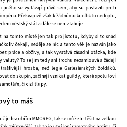
 jiného se vydávají právě sem, aby se postavili proti
 impéria. Překvapivě však k žádnému konfliktu nedojde,
eden městský stát a dále se neroztahuje.
at na tomto místě jen tak pro jistotu, kdyby si to snad
ačkoliv čekají, neděje se nic a tento věk je nazván jako
 bez práce a obživy, a tak vyvstává zásadní otázka, kde
y valuty? To se jim tedy ani trochu nezamlouvá a žádají
rašlivější hrozba, než legie Garlesiánských žoldáků.
ovat do skupin, začínají vznikat guildy, které spolu loví
amotáře, či cizí tlupy.
kový to máš
kož je hra obřím MMORPG, tak se můžete těšit na velkou
šak zajímavější, tak to je utváření samotného hrdiny, či