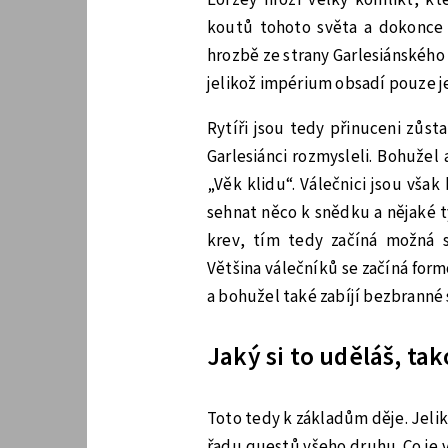
koutů tohoto světa a dokonce i
hrozbě ze strany Garlesiánského
jelikož impérium obsadí pouze j
Rytíři jsou tedy přinuceni zůst
Garlesiánci rozmysleli. Bohužel 
„Věk klidu“. Válečnici jsou však
sehnat něco k snědku a nějaké t
krev, tím tedy začíná možná st
Většina válečníků se začíná form
a bohužel také zabíjí bezbranné s
Jaký si to uděláš, ta
Toto tedy k základům děje. Jeli
řadu questů všeho druhu. Co je v