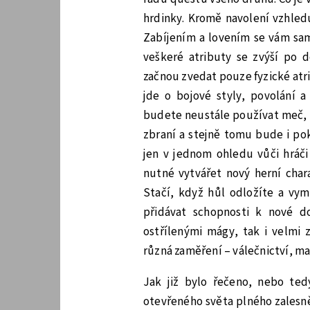
hrdinky. Kromě navolení vzhled
Zabíjením a lovením se vám sam
veškeré atributy se zvýší po d
začnou zvedat pouze fyzické atri
jde o bojové styly, povolání 
budete neustále používat meč, 
zbraní a stejně tomu bude i po
jen v jednom ohledu vůči hráči
nutné vytvářet nový herní char
Stačí, když hůl odložíte a vym
přidávat schopnosti k nové d
ostřílenými mágy, tak i velmi
různá zaměření – válečnictví, ma
Jak již bylo řečeno, nebo te
otevřeného světa plného zalesně