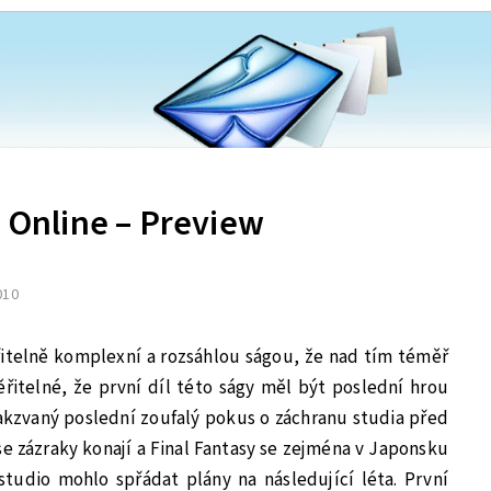
: Online – Preview
2010
řitelně komplexní a rozsáhlou ságou, že nad tím téměř
řitelné, že první díl této ságy měl být poslední hrou
akzvaný poslední zoufalý pokus o záchranu studia před
e zázraky konají a Final Fantasy se zejména v Japonsku
studio mohlo spřádat plány na následující léta. První