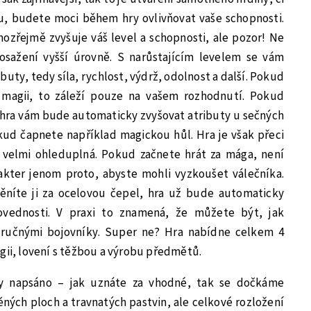
u, budete moci během hry ovlivňovat vaše schopnosti.
ozřejmě zvyšuje váš level a schopnosti, ale pozor! Ne
osažení vyšší úrovně. S narůstajícím levelem se vám
buty, tedy síla, rychlost, výdrž, odolnost a další. Pokud
a magii, to záleží pouze na vašem rozhodnutí. Pokud
hra vám bude automaticky zvyšovat atributy u sečných
kud čapnete například magickou hůl. Hra je však přeci
 velmi ohleduplná. Pokud začnete hrát za mága, není
akter jenom proto, abyste mohli vyzkoušet válečníka.
ěníte ji za ocelovou čepel, hra už bude automaticky
ovednosti. V praxi to znamená, že můžete být, jak
 zručnými bojovníky. Super ne? Hra nabídne celkem 4
gii, lovení s těžbou a výrobu předmětů.
dy napsáno – jak uznáte za vhodné, tak se dočkáme
ných ploch a travnatých pastvin, ale celkové rozložení