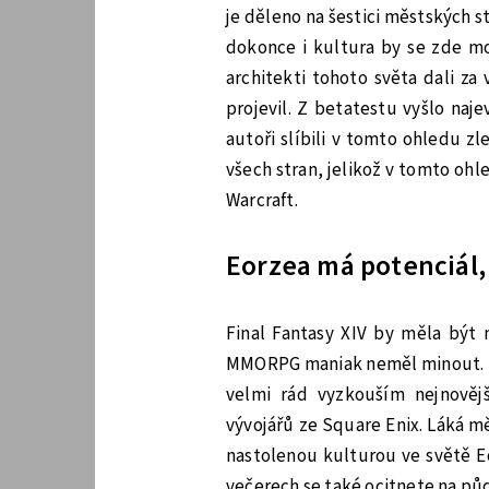
je děleno na šestici městských 
dokonce i kultura by se zde moh
architekti tohoto světa dali za
projevil. Z betatestu vyšlo naj
autoři slíbili v tomto ohledu zl
všech stran, jelikož v tomto ohl
Warcraft.
Eorzea má potenciál,
Final Fantasy XIV by měla být 
MMORPG maniak neměl minout. Př
velmi rád vyzkouším nejnovějš
vývojářů ze Square Enix. Láká m
nastolenou kulturou ve světě Eo
večerech se také ocitnete na pů