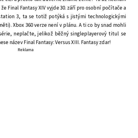
že Final Fantasy XIV vyjde 30. září pro osobní počítače a
tation 3, ta se totiž potýká s jistými technologickými
ti). Xbox 360 verze není v plánu. A ti co by snad mohli
érie, neplačte, jelikož běžný singleplayerový titul se
nese název Final Fantasy: Versus XIII. Fantasy zdar!
Reklama