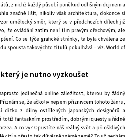
států, z nichž každý působí poněkud odlišným dojmem a
la značně lišit, nikoliv však architektura, dokonce si
 vzor umělecký směr, který se v předchozích dílech již
evo, že ovládání zatím není tím pravým ořechovým, ale
epšení. Co se týče grafické stránky, ta byla chválena ze
edu spousta takovýchto titulů pokulhává – viz. World of
 který je nutno vyzkoušet
naprosto jedinečná online záležitost, kterou by žádný
iznám se, že ačkoliv nejsem příznivcem tohoto žánru,
í dítko z dílny ostřílených japonských designérů a
ě totiž fantaskním prostředím, dobrými questy a řádně
rzea. A co vy? Opustíte náš reálný svět a při ošklivých
dě cizí a přesto tak důvěrně známé země? To už nechám