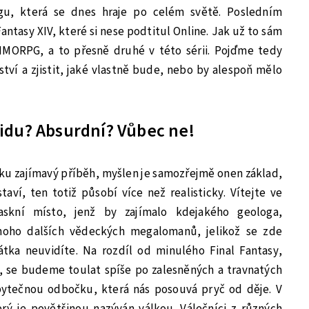
águ, která se dnes hraje po celém světě. Posledním
antasy XIV, které si nese podtitul Online. Jak už to sám
MORPG, a to přesně druhé v této sérii. Pojďme tedy
ví a zjistit, jaké vlastně bude, nebo by alespoň mělo
idu? Absurdní? Vůbec ne!
ku zajímavý příběh, myšlen je samozřejmě onen základ,
aví, ten totiž působí více než realisticky. Vítejte ve
askní místo, jenž by zajímalo kdejakého geologa,
noho dalších vědeckých megalomanů, jelikož se zde
rátka neuvidíte. Na rozdíl od minulého Final Fantasy,
, se budeme toulat spíše po zalesněných a travnatých
bytečnou odbočku, která nás posouvá pryč od děje. V
erý je povětšinou nazýván válkou. Válečníci z různých