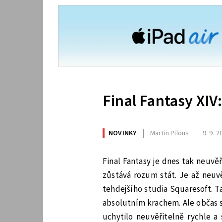
Final Fantasy XIV
NOVINKY
Martin Pilous
9. 9. 
Final Fantasy je dnes tak neuvě
zůstává rozum stát. Je až neuvě
tehdejšího studia Squaresoft. T
absolutním krachem. Ale občas s
uchytilo neuvěřitelně rychle a 