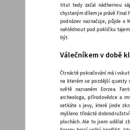
titul tedy začal nádhernou s
chystaným dílem je právě Final F
podnázev naznačuje, půjde o M
nahlédnout pod pokličku tajemst
být.
Válečníkem v době kl
Čtrnácté pokračování má i vskut
na kterém se pozdější questy st
světě nazvaném Eorzea. Fant
archeologa, přírodovědce a m
setkáte s jevy, které jinde zk
myšleno třinácté dobrodružství
plochách. Ale to jsem udělal z
Eorzey hrozí velký konflikt, kt