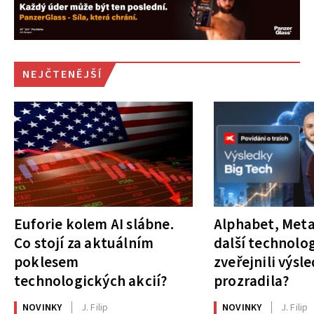
NEJČTENĚJŠÍ
Euforie kolem AI slábne.
Alphabet, Meta
Co stojí za aktuálním
další technolog
poklesem
zveřejnili výsl
technologických akcií?
prozradila?
NOVINKY
J. Filip
NOVINKY
J. Filip