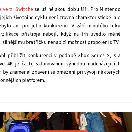
é verzi Switche
se už nějakou dobu šíří. Pro Nintendo
ejich životního cyklu není zrovna charakteristické, ale
bylo ani pro jeho konkurenci. V září minulého roku
rzifikace přístroje nebojí, když na trh uvedlo méně
i silnějšímu bratříčku nenabízí možnost propojení s TV.
hl přiblížit konkurenci v podobě Xbox Series S, X a
 ve 4K je často skloňovanou výhodou nadcházejících
on by znamenal zbavení se omezení při vývoji některých
konnějších platforem.