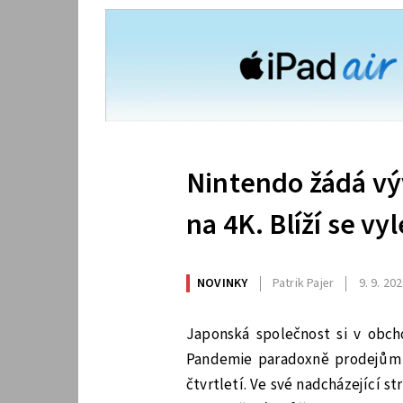
Nintendo žádá výv
na 4K. Blíží se v
NOVINKY
Patrik Pajer
9. 9. 20
Japonská společnost si v obcho
Pandemie paradoxně prodejům 
čtvrtletí. Ve své nadcházející str