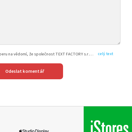
celý text
Vyplněním shora uvedených údajů beru na vědomí, že společnost TEXT FACTORY s.r.o., sídlem Brno, Durďákova 336/29, Černá Pole, PSČ: 613 00, IČ: 06157831, zapsané u Krajského soudu v Brně, oddíl C, vložka 100399, bude zpracovávat mé osobní údaje uvedené v rámci mnou vyplněného registračního formuláře na základě oprávněných zájmů TEXT FACTORY s.r.o. dle čl. 6 odst. 1 písm. f) GDPR a pro splnění právních povinností (čl. 6 odst. 1 písm. c) GDPR), a to pro tyto účely: nezbytnost zajistit oprávnění návštěvníka webových stránek provozovaných společností TEXT FACTORY s.r.o. přispívat aktivně ke zveřejněným článkům nebo v rámci diskusních fór a výkon práv TEXT FACTORY s.r.o. jako administrátora těchto diskusních fór. Více informací o zpracování osobních údajů a právech lze nalézt v