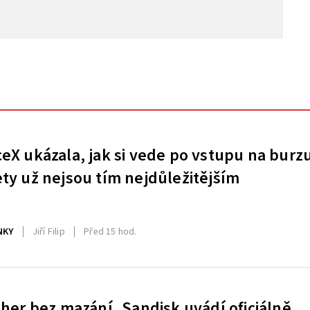
eX ukázala, jak si vede po vstupu na burz
ty už nejsou tím nejdůležitějším
NKY
Jiří Filip
Před 15 hod.
 her bez mazání. Sandisk uvádí oficiálně