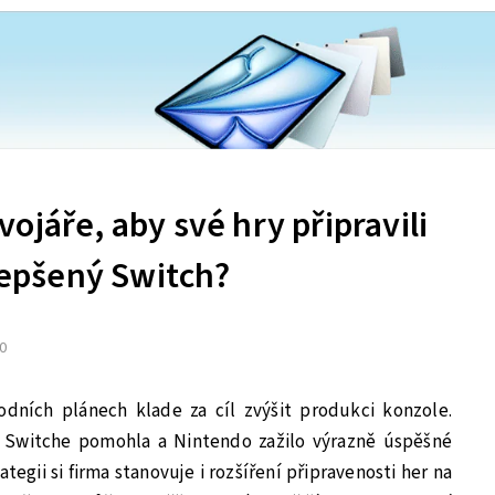
ojáře, aby své hry připravili
ylepšený Switch?
20
dních plánech klade za cíl zvýšit produkci konzole.
Switche pomohla a Nintendo zažilo výrazně úspěšné
ategii si firma stanovuje i rozšíření připravenosti her na