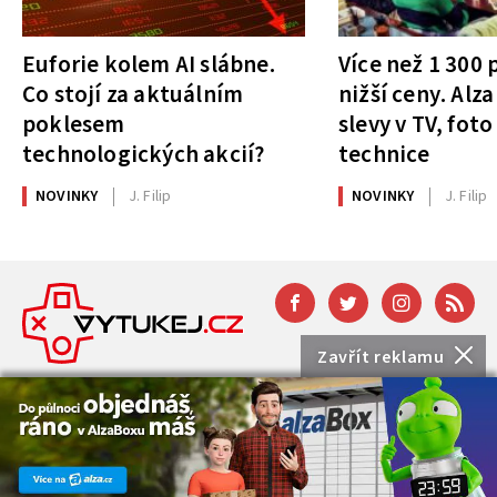
Euforie kolem AI slábne.
Více než 1 300
Co stojí za aktuálním
nižší ceny. Alza
poklesem
slevy v TV, foto
technologických akcií?
technice
NOVINKY
J. Filip
NOVINKY
J. Filip
Zavřít reklamu