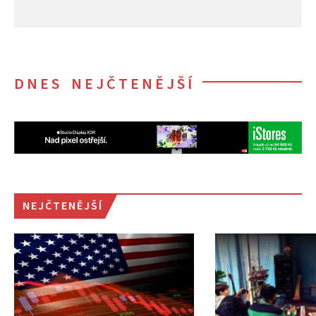
DNES NEJČTENĚJŠÍ
NEJČTENĚJŠÍ