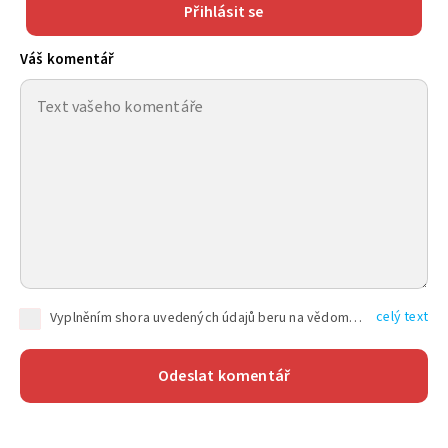
Přihlásit se
Váš komentář
celý text
Vyplněním shora uvedených údajů beru na vědomí, že společnost TEXT FACTORY s.r.o., sídlem Brno, Durďákova 336/29, Černá Pole, PSČ: 613 00, IČ: 06157831, zapsané u Krajského soudu v Brně, oddíl C, vložka 100399, bude zpracovávat mé osobní údaje uvedené v rámci mnou vyplněného registračního formuláře na základě oprávněných zájmů TEXT FACTORY s.r.o. dle čl. 6 odst. 1 písm. f) GDPR a pro splnění právních povinností (čl. 6 odst. 1 písm. c) GDPR), a to pro tyto účely: nezbytnost zajistit oprávnění návštěvníka webových stránek provozovaných společností TEXT FACTORY s.r.o. přispívat aktivně ke zveřejněným článkům nebo v rámci diskusních fór a výkon práv TEXT FACTORY s.r.o. jako administrátora těchto diskusních fór. Více informací o zpracování osobních údajů a právech lze nalézt v