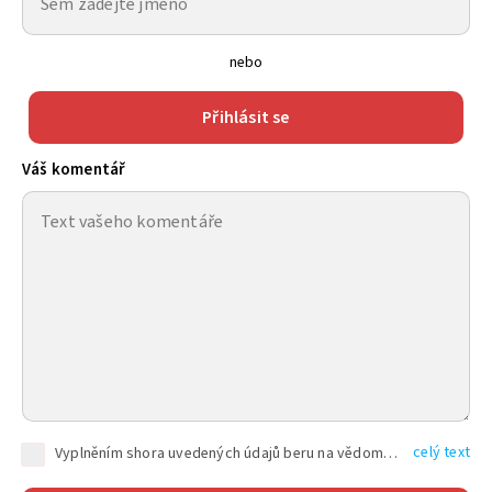
nebo
Přihlásit se
Váš komentář
celý text
Vyplněním shora uvedených údajů beru na vědomí, že společnost TEXT FACTORY s.r.o., sídlem Brno, Durďákova 336/29, Černá Pole, PSČ: 613 00, IČ: 06157831, zapsané u Krajského soudu v Brně, oddíl C, vložka 100399, bude zpracovávat mé osobní údaje uvedené v rámci mnou vyplněného registračního formuláře na základě oprávněných zájmů TEXT FACTORY s.r.o. dle čl. 6 odst. 1 písm. f) GDPR a pro splnění právních povinností (čl. 6 odst. 1 písm. c) GDPR), a to pro tyto účely: nezbytnost zajistit oprávnění návštěvníka webových stránek provozovaných společností TEXT FACTORY s.r.o. přispívat aktivně ke zveřejněným článkům nebo v rámci diskusních fór a výkon práv TEXT FACTORY s.r.o. jako administrátora těchto diskusních fór. Více informací o zpracování osobních údajů a právech lze nalézt v