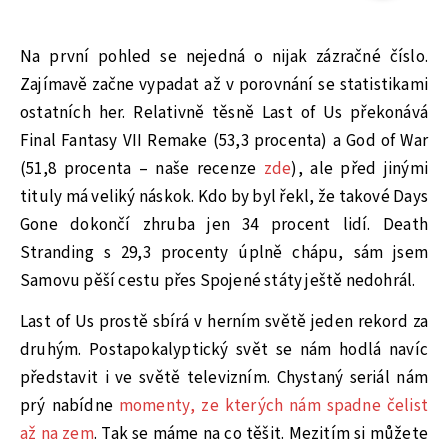
Na první pohled se nejedná o nijak zázračné číslo.
Zajímavě začne vypadat až v porovnání se statistikami
ostatních her. Relativně těsně Last of Us překonává
Final Fantasy VII Remake (53,3 procenta) a God of War
(51,8 procenta – naše recenze
zde
), ale před jinými
tituly má veliký náskok. Kdo by byl řekl, že takové Days
Gone dokončí zhruba jen 34 procent lidí. Death
Stranding s 29,3 procenty úplně chápu, sám jsem
Samovu pěší cestu přes Spojené státy ještě nedohrál.
Last of Us prostě sbírá v herním světě jeden rekord za
druhým. Postapokalyptický svět se nám hodlá navíc
představit i ve světě televizním. Chystaný seriál nám
prý nabídne
momenty, ze kterých nám spadne čelist
až na zem
. Tak se máme na co těšit. Mezitím si můžete