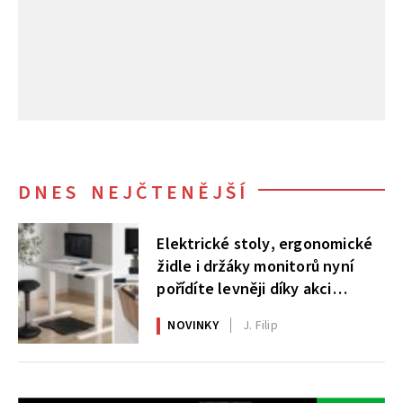
DNES NEJČTENĚJŠÍ
Elektrické stoly, ergonomické
židle i držáky monitorů nyní
pořídíte levněji díky akci
AlzaErgo
NOVINKY
J. Filip