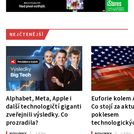
NEJČTENĚJŠÍ
Alphabet, Meta, Apple i
Euforie kolem A
další technologičtí giganti
Co stojí za akt
zveřejnili výsledky. Co
poklesem
prozradila?
technologickýc
NOVINKY
J. Filip
NOVINKY
J. Filip