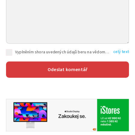
celý text
Vyplněním shora uvedených údajů beru na vědomí, že společnost TEXT FACTORY s.r.o., sídlem Brno, Durďákova 336/29, Černá Pole, PSČ: 613 00, IČ: 06157831, zapsané u Krajského soudu v Brně, oddíl C, vložka 100399, bude zpracovávat mé osobní údaje uvedené v rámci mnou vyplněného registračního formuláře na základě oprávněných zájmů TEXT FACTORY s.r.o. dle čl. 6 odst. 1 písm. f) GDPR a pro splnění právních povinností (čl. 6 odst. 1 písm. c) GDPR), a to pro tyto účely: nezbytnost zajistit oprávnění návštěvníka webových stránek provozovaných společností TEXT FACTORY s.r.o. přispívat aktivně ke zveřejněným článkům nebo v rámci diskusních fór a výkon práv TEXT FACTORY s.r.o. jako administrátora těchto diskusních fór. Více informací o zpracování osobních údajů a právech lze nalézt v