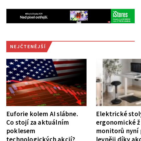
NEJČTENĚJŠÍ
Euforie kolem AI slábne.
Elektrické stol
Co stojí za aktuálním
ergonomické ži
poklesem
monitorů nyní 
technologických akcií?
levněji díky ak