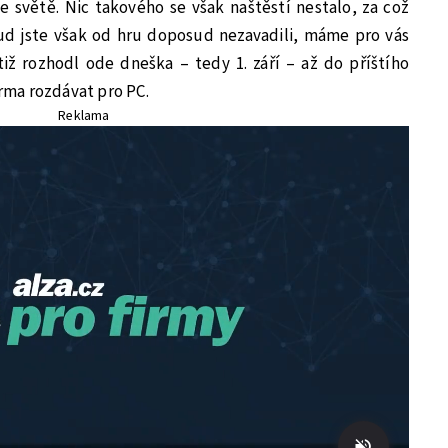
 světě. Nic takového se však naštěstí nestalo, za což
ud jste však od hru doposud nezavadili, máme pro vás
tiž rozhodl ode dneška – tedy 1. září – až do příštího
arma rozdávat pro PC.
Reklama