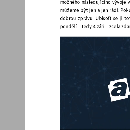
možného následujícího vývoje ve
můžeme být jen a jen rádi. Pok
dobrou zprávu. Ubisoft se jí to
pondělí – tedy 8. září – zcela zd