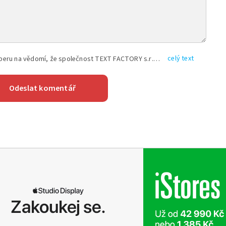
celý text
Vyplněním shora uvedených údajů beru na vědomí, že společnost TEXT FACTORY s.r.o., sídlem Brno, Durďákova 336/29, Černá Pole, PSČ: 613 00, IČ: 06157831, zapsané u Krajského soudu v Brně, oddíl C, vložka 100399, bude zpracovávat mé osobní údaje uvedené v rámci mnou vyplněného registračního formuláře na základě oprávněných zájmů TEXT FACTORY s.r.o. dle čl. 6 odst. 1 písm. f) GDPR a pro splnění právních povinností (čl. 6 odst. 1 písm. c) GDPR), a to pro tyto účely: nezbytnost zajistit oprávnění návštěvníka webových stránek provozovaných společností TEXT FACTORY s.r.o. přispívat aktivně ke zveřejněným článkům nebo v rámci diskusních fór a výkon práv TEXT FACTORY s.r.o. jako administrátora těchto diskusních fór. Více informací o zpracování osobních údajů a právech lze nalézt v