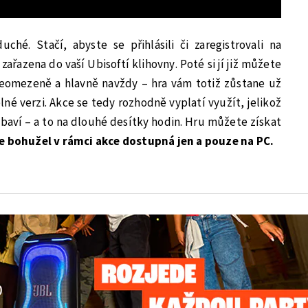
ché. Stačí, abyste se přihlásili či zaregistrovali na
ařazena do vaší Ubisoftí klihovny. Poté si jí již můžete
 neomezeně a hlavně navždy – hra vám totiž zůstane už
lné verzi. Akce se tedy rozhodně vyplatí využít, jelikož
zabaví – a to na dlouhé desítky hodin. Hru můžete získat
je bohužel v rámci akce dostupná jen a pouze na PC.