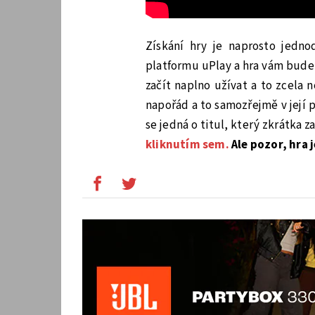
Získání hry je naprosto jednodu
platformu uPlay a hra vám bude z
začít naplno užívat a to zcela
napořád a to samozřejmě v její p
se jedná o titul, který zkrátka 
kliknutím sem.
Ale pozor, hra 