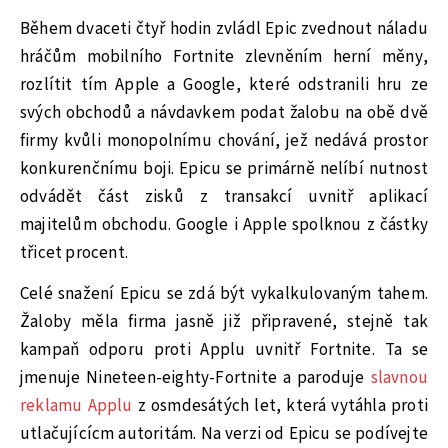
Během dvaceti čtyř hodin zvládl Epic zvednout náladu
hráčům mobilního Fortnite zlevněním herní měny,
rozlítit tím Apple a Google, které odstranili hru ze
svých obchodů a návdavkem podat žalobu na obě dvě
firmy kvůli monopolnímu chování, jež nedává prostor
konkurenčnímu boji. Epicu se primárně nelíbí nutnost
odvádět část zisků z transakcí uvnitř aplikací
majitelům obchodu. Google i Apple spolknou z částky
třicet procent.
Celé snažení Epicu se zdá být vykalkulovaným tahem.
Žaloby měla firma jasně již připravené, stejně tak
kampaň odporu proti Applu uvnitř Fortnite. Ta se
jmenuje Nineteen-eighty-Fortnite a paroduje
slavnou
reklamu Applu
z osmdesátých let, která vytáhla proti
utlačujícícm autoritám. Na verzi od Epicu se podívejte