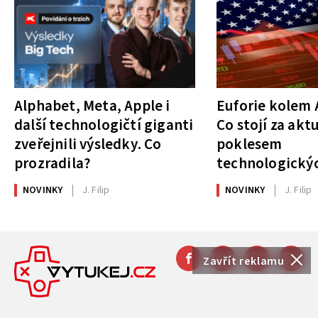
Alphabet, Meta, Apple i
Euforie kolem A
další technologičtí giganti
Co stojí za akt
zveřejnili výsledky. Co
poklesem
prozradila?
technologickýc
NOVINKY
J. Filip
NOVINKY
J. Filip
Zavřít reklamu