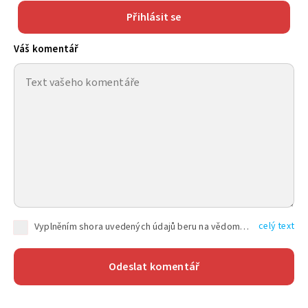
Přihlásit se
Váš komentář
celý text
Vyplněním shora uvedených údajů beru na vědomí, že společnost TEXT FACTORY s.r.o., sídlem Brno, Durďákova 336/29, Černá Pole, PSČ: 613 00, IČ: 06157831, zapsané u Krajského soudu v Brně, oddíl C, vložka 100399, bude zpracovávat mé osobní údaje uvedené v rámci mnou vyplněného registračního formuláře na základě oprávněných zájmů TEXT FACTORY s.r.o. dle čl. 6 odst. 1 písm. f) GDPR a pro splnění právních povinností (čl. 6 odst. 1 písm. c) GDPR), a to pro tyto účely: nezbytnost zajistit oprávnění návštěvníka webových stránek provozovaných společností TEXT FACTORY s.r.o. přispívat aktivně ke zveřejněným článkům nebo v rámci diskusních fór a výkon práv TEXT FACTORY s.r.o. jako administrátora těchto diskusních fór. Více informací o zpracování osobních údajů a právech lze nalézt v