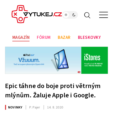
MAGAZÍN
FÓRUM
BAZAR
BLESKOVKY
Epic táhne do boje proti větrným
mlýnům. Žaluje Apple i Google.
NOVINKY
P. Pajer
14. 8. 2020