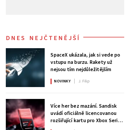
DNES NEJČTENĚJŠÍ
SpaceX ukázala, jak si vede po
vstupu na burzu. Rakety už
nejsou tím nejdůležitějším
NOVINKY
J. Filip
Více her bez mazání. Sandisk
uvádí oficiálně licencovanou
rozšiřující kartu pro Xbox Series
X|S