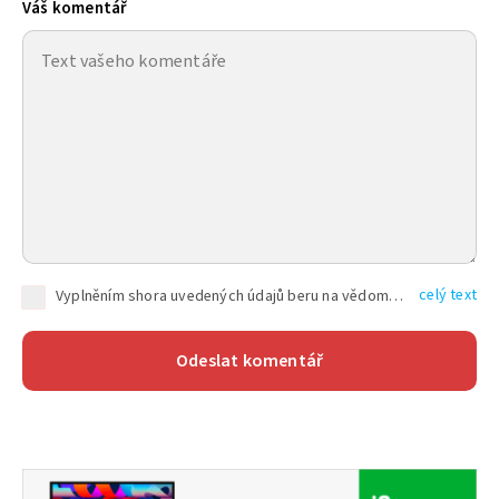
Váš komentář
celý text
Vyplněním shora uvedených údajů beru na vědomí, že společnost TEXT FACTORY s.r.o., sídlem Brno, Durďákova 336/29, Černá Pole, PSČ: 613 00, IČ: 06157831, zapsané u Krajského soudu v Brně, oddíl C, vložka 100399, bude zpracovávat mé osobní údaje uvedené v rámci mnou vyplněného registračního formuláře na základě oprávněných zájmů TEXT FACTORY s.r.o. dle čl. 6 odst. 1 písm. f) GDPR a pro splnění právních povinností (čl. 6 odst. 1 písm. c) GDPR), a to pro tyto účely: nezbytnost zajistit oprávnění návštěvníka webových stránek provozovaných společností TEXT FACTORY s.r.o. přispívat aktivně ke zveřejněným článkům nebo v rámci diskusních fór a výkon práv TEXT FACTORY s.r.o. jako administrátora těchto diskusních fór. Více informací o zpracování osobních údajů a právech lze nalézt v