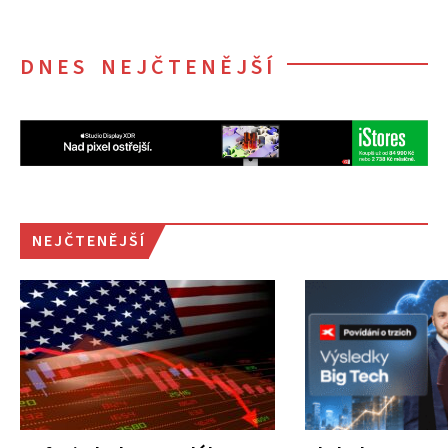
DNES NEJČTENĚJŠÍ
NEJČTENĚJŠÍ