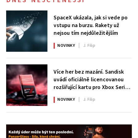
SpaceX ukázala, jak si vede po
vstupu na burzu. Rakety už
nejsou tím nejdůležitějším
NOVINKY
J. Filip
Více her bez mazání. Sandisk
uvádí oficiálně licencovanou
rozšiřující kartu pro Xbox Series
X|S
NOVINKY
J. Filip