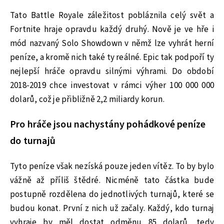
Tato Battle Royale záležitost pobláznila celý svět a
Fortnite hraje opravdu každý druhý. Nově je ve hře i
mód nazvaný Solo Showdown v němž lze vyhrát herní
peníze, a kromě nich také ty reálné. Epic tak podpoří ty
nejlepší hráče opravdu silnými výhrami. Do období
2018-2019 chce investovat v rámci výher 100 000 000
dolarů, což je přibližně 2,2 miliardy korun.
Pro hráče jsou nachystány pohádkové peníze
do turnajů
Tyto peníze však nezíská pouze jeden vítěz. To by bylo
vážně až příliš štědré. Nicméně tato částka bude
postupně rozdělena do jednotlivých turnajů, které se
budou konat. První z nich už začaly. Každý, kdo turnaj
vyhraje by měl dostat odměnu 85 dolarů, tedy