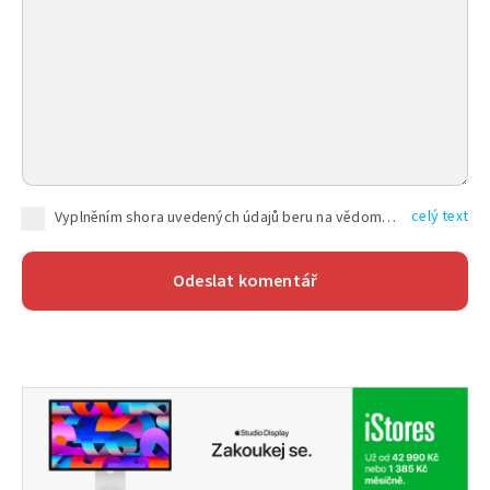
celý text
Vyplněním shora uvedených údajů beru na vědomí, že společnost TEXT FACTORY s.r.o., sídlem Brno, Durďákova 336/29, Černá Pole, PSČ: 613 00, IČ: 06157831, zapsané u Krajského soudu v Brně, oddíl C, vložka 100399, bude zpracovávat mé osobní údaje uvedené v rámci mnou vyplněného registračního formuláře na základě oprávněných zájmů TEXT FACTORY s.r.o. dle čl. 6 odst. 1 písm. f) GDPR a pro splnění právních povinností (čl. 6 odst. 1 písm. c) GDPR), a to pro tyto účely: nezbytnost zajistit oprávnění návštěvníka webových stránek provozovaných společností TEXT FACTORY s.r.o. přispívat aktivně ke zveřejněným článkům nebo v rámci diskusních fór a výkon práv TEXT FACTORY s.r.o. jako administrátora těchto diskusních fór. Více informací o zpracování osobních údajů a právech lze nalézt v