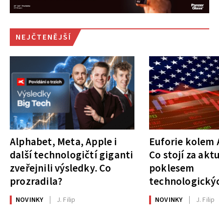
NEJČTENĚJŠÍ
Alphabet, Meta, Apple i
Euforie kolem A
další technologičtí giganti
Co stojí za akt
zveřejnili výsledky. Co
poklesem
prozradila?
technologickýc
NOVINKY
J. Filip
NOVINKY
J. Filip