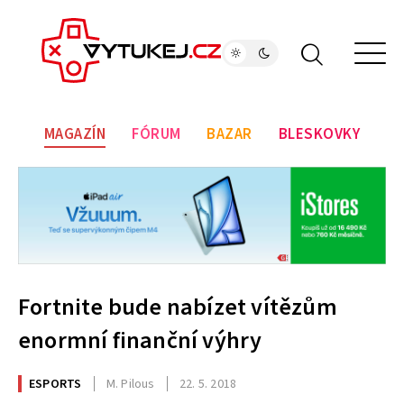
MAGAZÍN
FÓRUM
BAZAR
BLESKOVKY
Fortnite bude nabízet vítězům
enormní finanční výhry
ESPORTS
M. Pilous
22. 5. 2018