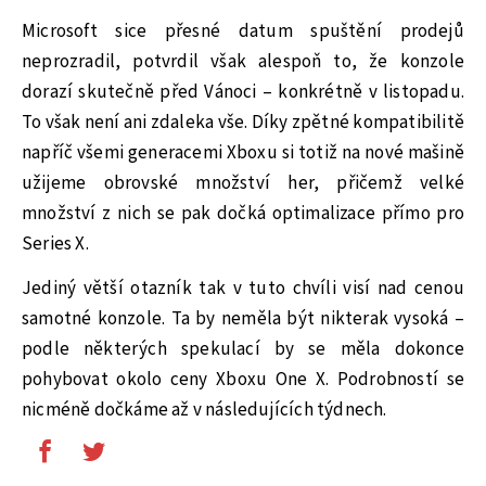
Microsoft sice přesné datum spuštění prodejů
neprozradil, potvrdil však alespoň to, že konzole
dorazí skutečně před Vánoci – konkrétně v listopadu.
To však není ani zdaleka vše. Díky zpětné kompatibilitě
napříč všemi generacemi Xboxu si totiž na nové mašině
užijeme obrovské množství her, přičemž velké
množství z nich se pak dočká optimalizace přímo pro
Series X.
Jediný větší otazník tak v tuto chvíli visí nad cenou
samotné konzole. Ta by neměla být nikterak vysoká –
podle některých spekulací by se měla dokonce
pohybovat okolo ceny Xboxu One X. Podrobností se
nicméně dočkáme až v následujících týdnech.