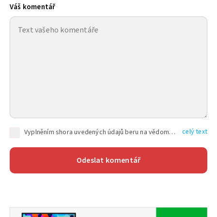
Váš komentář
celý text
Vyplněním shora uvedených údajů beru na vědomí, že společnost TEXT FACTORY s.r.o., sídlem Brno, Durďákova 336/29, Černá Pole, PSČ: 613 00, IČ: 06157831, zapsané u Krajského soudu v Brně, oddíl C, vložka 100399, bude zpracovávat mé osobní údaje uvedené v rámci mnou vyplněného registračního formuláře na základě oprávněných zájmů TEXT FACTORY s.r.o. dle čl. 6 odst. 1 písm. f) GDPR a pro splnění právních povinností (čl. 6 odst. 1 písm. c) GDPR), a to pro tyto účely: nezbytnost zajistit oprávnění návštěvníka webových stránek provozovaných společností TEXT FACTORY s.r.o. přispívat aktivně ke zveřejněným článkům nebo v rámci diskusních fór a výkon práv TEXT FACTORY s.r.o. jako administrátora těchto diskusních fór. Více informací o zpracování osobních údajů a právech lze nalézt v