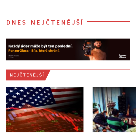
DNES NEJČTENĚJŠÍ
NEJČTENĚJŠÍ