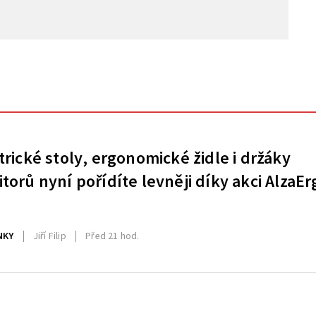
trické stoly, ergonomické židle i držáky
torů nyní pořídíte levněji díky akci AlzaEr
NKY
Jiří Filip
Před 21 hod.