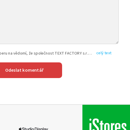
celý text
Vyplněním shora uvedených údajů beru na vědomí, že společnost TEXT FACTORY s.r.o., sídlem Brno, Durďákova 336/29, Černá Pole, PSČ: 613 00, IČ: 06157831, zapsané u Krajského soudu v Brně, oddíl C, vložka 100399, bude zpracovávat mé osobní údaje uvedené v rámci mnou vyplněného registračního formuláře na základě oprávněných zájmů TEXT FACTORY s.r.o. dle čl. 6 odst. 1 písm. f) GDPR a pro splnění právních povinností (čl. 6 odst. 1 písm. c) GDPR), a to pro tyto účely: nezbytnost zajistit oprávnění návštěvníka webových stránek provozovaných společností TEXT FACTORY s.r.o. přispívat aktivně ke zveřejněným článkům nebo v rámci diskusních fór a výkon práv TEXT FACTORY s.r.o. jako administrátora těchto diskusních fór. Více informací o zpracování osobních údajů a právech lze nalézt v