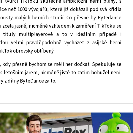
 tvůrci TikToku skutečně ambiciozní herní plány, s
více než 1000 vývojářů, které již dokázali pod svá křídla
ousty malých herních studií. Co přesně by Bytedance
íli zcela jasné, nicméně vzhledem k zaměření TikToku se
í tituly multiplayerové a to v ideálním případě i
budou velmi pravděpodobně vycházet z asijské herní
 TikTok obrovsky oblíbený.
é, kdy přesně bychom se měli her dočkat. Spekuluje se
 s letošním jarem, nicméně jisté to zatím bohužel není.
y z dílny ByteDance za to.