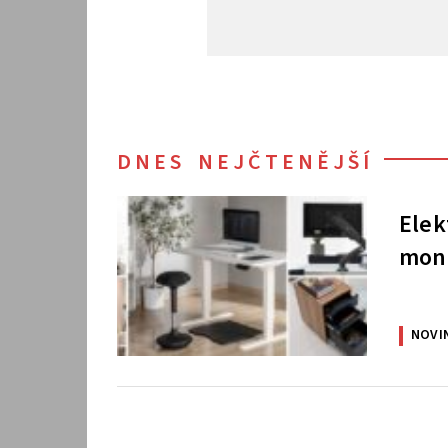
DNES NEJČTENĚJŠÍ
Elek
moni
NOVI