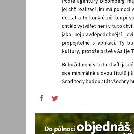
Podle agentury Bloomberg mají
jejichž realizací jim má pomoci 
dostat a to konkrétně koupí sp
chtělo vytvářet není v tuto chv
jako nejpravděpodobnější jev
propojitelné s aplikací. Ty 
kultury, protože právě v Asii je
Bohužel není v tuto chvíli jasn
sice minimálně u dvou titulů již
Snad tedy budou stát všechny hr