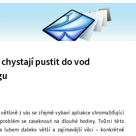
 chystají pustit do vod
gu
většině z vás se zřejmě vybaví apliakce shromažďující
 problém se zaseknout na dlouhé hodiny. Tvůrci této
a lubem daleko větší a zajímavější věci – konkrétně