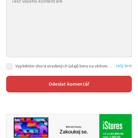
celý text
Vyplněním shora uvedených údajů beru na vědomí, že společnost TEXT FACTORY s.r.o., sídlem Brno, Durďákova 336/29, Černá Pole, PSČ: 613 00, IČ: 06157831, zapsané u Krajského soudu v Brně, oddíl C, vložka 100399, bude zpracovávat mé osobní údaje uvedené v rámci mnou vyplněného registračního formuláře na základě oprávněných zájmů TEXT FACTORY s.r.o. dle čl. 6 odst. 1 písm. f) GDPR a pro splnění právních povinností (čl. 6 odst. 1 písm. c) GDPR), a to pro tyto účely: nezbytnost zajistit oprávnění návštěvníka webových stránek provozovaných společností TEXT FACTORY s.r.o. přispívat aktivně ke zveřejněným článkům nebo v rámci diskusních fór a výkon práv TEXT FACTORY s.r.o. jako administrátora těchto diskusních fór. Více informací o zpracování osobních údajů a právech lze nalézt v