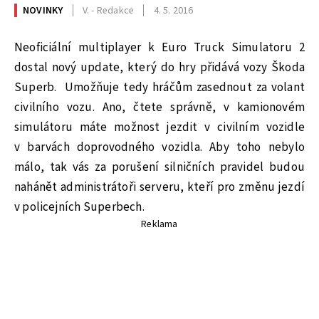
NOVINKY
V. - Redakce
4. 5. 2016
Neoficiální multiplayer k Euro Truck Simulatoru 2
dostal nový update, který do hry přidává vozy Škoda
Superb. Umožňuje tedy hráčům zasednout za volant
civilního vozu. Ano, čtete správně, v kamionovém
simulátoru máte možnost jezdit v civilním vozidle
v barvách doprovodného vozidla. Aby toho nebylo
málo, tak vás za porušení silničních pravidel budou
nahánět administrátoři serveru, kteří pro změnu jezdí
v policejních Superbech.
Reklama