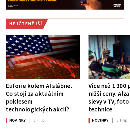
NEJČTENĚJŠÍ
Euforie kolem AI slábne.
Více než 1 300
Co stojí za aktuálním
nižší ceny. Alza
poklesem
slevy v TV, foto
technologických akcií?
technice
NOVINKY
J. Filip
NOVINKY
J. Filip