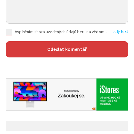
celý text
Vyplněním shora uvedených údajů beru na vědomí, že společnost TEXT FACTORY s.r.o., sídlem Brno, Durďákova 336/29, Černá Pole, PSČ: 613 00, IČ: 06157831, zapsané u Krajského soudu v Brně, oddíl C, vložka 100399, bude zpracovávat mé osobní údaje uvedené v rámci mnou vyplněného registračního formuláře na základě oprávněných zájmů TEXT FACTORY s.r.o. dle čl. 6 odst. 1 písm. f) GDPR a pro splnění právních povinností (čl. 6 odst. 1 písm. c) GDPR), a to pro tyto účely: nezbytnost zajistit oprávnění návštěvníka webových stránek provozovaných společností TEXT FACTORY s.r.o. přispívat aktivně ke zveřejněným článkům nebo v rámci diskusních fór a výkon práv TEXT FACTORY s.r.o. jako administrátora těchto diskusních fór. Více informací o zpracování osobních údajů a právech lze nalézt v