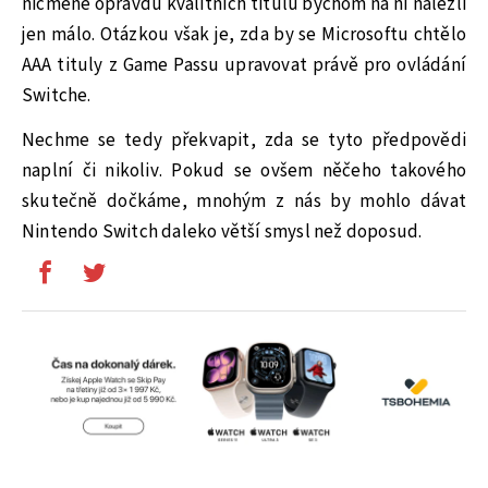
nicméně opravdu kvalitních titulů bychom na ní nalezli
jen málo. Otázkou však je, zda by se Microsoftu chtělo
AAA tituly z Game Passu upravovat právě pro ovládání
Switche.
Nechme se tedy překvapit, zda se tyto předpovědi
naplní či nikoliv. Pokud se ovšem něčeho takového
skutečně dočkáme, mnohým z nás by mohlo dávat
Nintendo Switch daleko větší smysl než doposud.