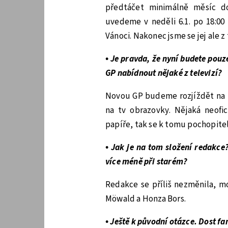
předtáčet minimálně měsíc d
uvedeme v neděli 6.1. po 18:0
Vánoci. Nakonec jsme se jej ale 
• Je pravda, že nyní budete pou
GP nabídnout nějaké z televizí?
Novou GP budeme rozjíždět na i
na tv obrazovky. Nějaká neofi
papíře, tak se k tomu pochopite
• Jak je na tom složení redakce
více méně při starém?
Redakce se příliš nezměnila, m
Möwald a Honza Bors.
• Ještě k původní otázce. Dost fa