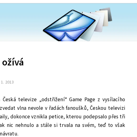
 ožívá
. 1. 2013
 Česká televize „odstřižení“ Game Page z vysílacího
zvedat vlna nevole v řadách fanoušků, Českou televizi
ily, dokonce vznikla petice, kterou podepsalo přes tři
však nic nehnulo a stále si trvala na svém, teď to však
návratu.