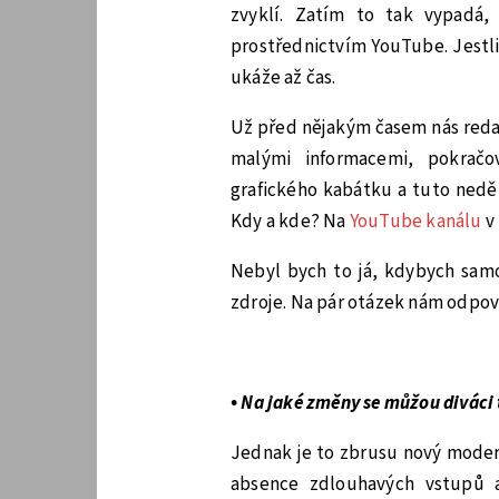
zvyklí. Zatím to tak vypadá
prostřednictvím YouTube. Jestl
ukáže až čas.
Už před nějakým časem nás redak
malými informacemi, pokračo
grafického kabátku a tuto neděl
Kdy a kde? Na
YouTube kanálu
v 
Nebyl bych to já, kdybych sam
zdroje. Na pár otázek nám odpo
• Na jaké změny se můžou diváci 
Jednak je to zbrusu nový moder
absence zdlouhavých vstupů 