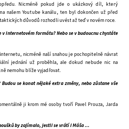
opředu. Nicméně pokud jde o ukázkový díl, který
0 na našem Youtube kanálu, ten byl dokončen už před
z taktických důvodů rozhodli uvést až teď v novém roce.
ze v internetovém formátu? Nebo se v budoucnu chystáte
nternetu, nicméně naší snahou je pochopitelně návrat
ciální jednání už proběhla, ale dokud nebude nic na
lně nemohu blíže vyjadřovat.
? Budou se konat nějaké extra změny, nebo zůstane vše
omentálně ji krom mé osoby tvoří Pavel Prouza, Jarda
noušků by zajímalo, jestli se vrátí i Máša …