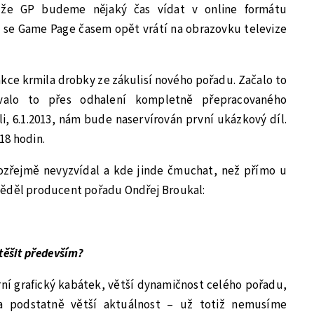
, že GP budeme nějaký čas vídat v online formátu
i se Game Page časem opět vrátí na obrazovku televize
ce krmila drobky ze zákulisí nového pořadu. Začalo to
valo to přes odhalení kompletně přepracovaného
i, 6.1.2013, nám bude naservírován první ukázkový díl.
18 hodin.
ozřejmě nevyzvídal a kde jinde čmuchat, než přímo u
věděl producent pořadu Ondřej Broukal:
těšit především?
ní grafický kabátek, větší dynamičnost celého pořadu,
a podstatně větší aktuálnost – už totiž nemusíme