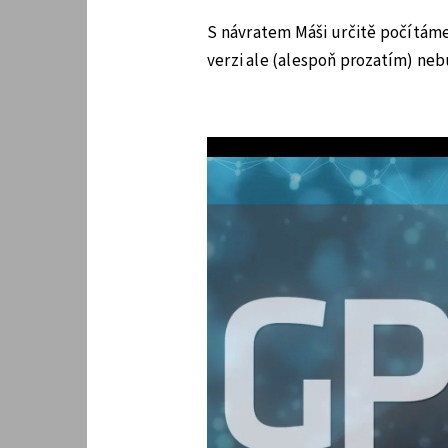
S návratem Máši určitě počítáme 
verzi ale (alespoň prozatím) ne