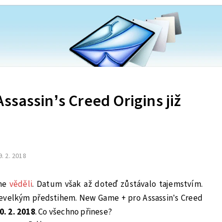
sassin’s Creed Origins již
9. 2. 2018
sme
věděli
. Datum však až doteď zůstávalo tajemstvím.
s nevelkým předstihem. New Game + pro Assassin’s Creed
0. 2. 2018
. Co všechno přinese?