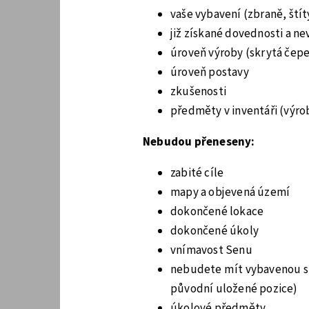
vaše vybavení (zbraně, štít
již získané dovednosti a n
úroveň výroby (skrytá čepel
úroveň postavy
zkušenosti
předměty v inventáři (výrob
Nebudou přeneseny:
zabité cíle
mapy a objevená území
dokončené lokace
dokončené úkoly
vnímavost Senu
nebudete mít vybavenou skr
původní uložené pozice)
úkolové předměty