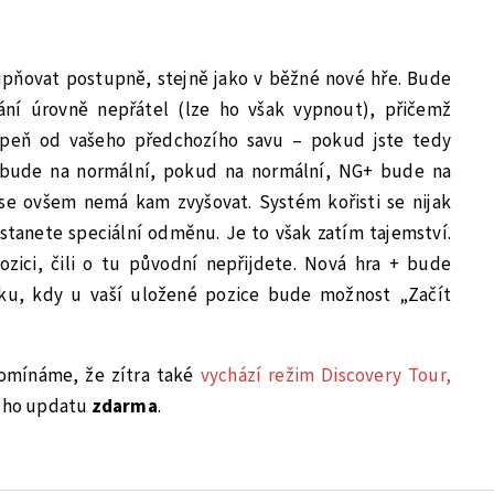
pňovat postupně, stejně jako v běžné nové hře. Bude
ání úrovně nepřátel (lze ho však vypnout), přičemž
tupeň od vašeho předchozího savu – pokud jste tedy
 bude na normální, pokud na normální, NG+ bude na
se ovšem nemá kam zvyšovat. Systém kořisti se nijak
tanete speciální odměnu. Je to však zatím tajemství.
zici, čili o tu původní nepřijdete. Nová hra + bude
vku, kdy u vaší uložené pozice bude možnost „Začít
omínáme, že zítra také
vychází režim Discovery Tour,
noho updatu
zdarma
.