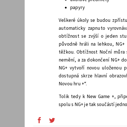
papyry
Veškeré úkoly se budou zpřístu
automaticky zapnuto vyrovnáv
obtížnost se zvýší o jeden s
původně hráli na lehkou, NG+
těžkou. Obtížnost Noční můra 
nemění, a za dokončení NG+ dos
NG+ vytvoří novou uloženou po
dostupná skrze hlavní obrazo
Novou hru +“.
Tolik tedy k New Game +, přip
spolu s NG+ je tak součástí jed