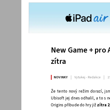
New Game + pro As
zítra
NOVINKY
Vytukej - Redakce
1
Že tento nový režim dorazí, j
Ubisoft jej dnes odhalil, a to 
Origins přibude do hry již
zítra 2