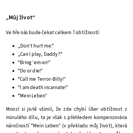
„Můj život“
Ve hře nás bude čekat celkem 7 obtížností:
„Don’t hurt me.“
„Can I play, Daddy?“
“Bring ’em on!”
“Do or die!”
“Call me Terror-Billy!”
“I am death incarnate!”
“Mein Leben”
Mnozí si jistě všimli, že zde chybí
Über
obtížnost z
minulého dílu, ta je však s přehledem kompenzována
náročností “Mein Leben” (v překladu můj život), která