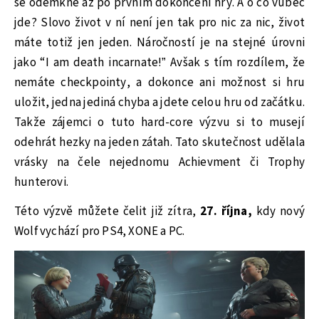
se odemkne až po prvním dokončení hry. A o co vůbec
jde? Slovo život v ní není jen tak pro nic za nic, život
máte totiž jen jeden. Náročností je na stejné úrovni
jako “I am death incarnate!” Avšak s tím rozdílem, že
nemáte checkpointy, a dokonce ani možnost si hru
uložit, jedna jediná chyba a jdete celou hru od začátku.
Takže zájemci o tuto hard-core výzvu si to musejí
odehrát hezky na jeden zátah. Tato skutečnost udělala
vrásky na čele nejednomu Achievment či Trophy
hunterovi.
Této výzvě můžete čelit již zítra,
27. října,
kdy nový
Wolf vychází pro PS4, XONE a PC.