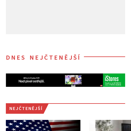
DNES NEJČTENĚJŠÍ
NEJČTENĚJŠÍ