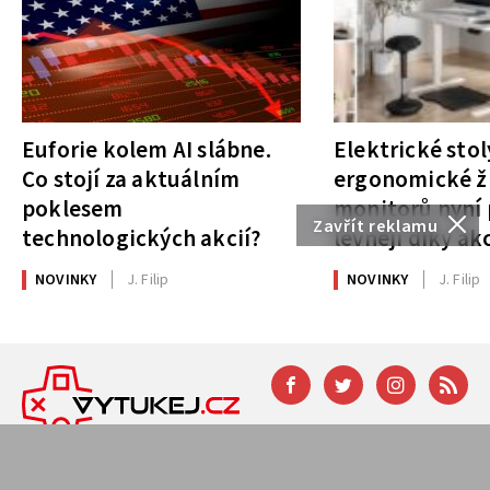
Euforie kolem AI slábne.
Elektrické stol
Co stojí za aktuálním
ergonomické ži
poklesem
monitorů nyní 
Zavřít reklamu
technologických akcií?
levněji díky ak
NOVINKY
J. Filip
NOVINKY
J. Filip