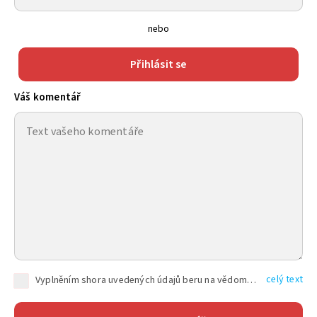
nebo
Přihlásit se
Váš komentář
celý text
Vyplněním shora uvedených údajů beru na vědomí, že společnost TEXT FACTORY s.r.o., sídlem Brno, Durďákova 336/29, Černá Pole, PSČ: 613 00, IČ: 06157831, zapsané u Krajského soudu v Brně, oddíl C, vložka 100399, bude zpracovávat mé osobní údaje uvedené v rámci mnou vyplněného registračního formuláře na základě oprávněných zájmů TEXT FACTORY s.r.o. dle čl. 6 odst. 1 písm. f) GDPR a pro splnění právních povinností (čl. 6 odst. 1 písm. c) GDPR), a to pro tyto účely: nezbytnost zajistit oprávnění návštěvníka webových stránek provozovaných společností TEXT FACTORY s.r.o. přispívat aktivně ke zveřejněným článkům nebo v rámci diskusních fór a výkon práv TEXT FACTORY s.r.o. jako administrátora těchto diskusních fór. Více informací o zpracování osobních údajů a právech lze nalézt v