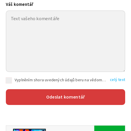
Váš komentář
celý text
Vyplněním shora uvedených údajů beru na vědomí, že společnost TEXT FACTORY s.r.o., sídlem Brno, Durďákova 336/29, Černá Pole, PSČ: 613 00, IČ: 06157831, zapsané u Krajského soudu v Brně, oddíl C, vložka 100399, bude zpracovávat mé osobní údaje uvedené v rámci mnou vyplněného registračního formuláře na základě oprávněných zájmů TEXT FACTORY s.r.o. dle čl. 6 odst. 1 písm. f) GDPR a pro splnění právních povinností (čl. 6 odst. 1 písm. c) GDPR), a to pro tyto účely: nezbytnost zajistit oprávnění návštěvníka webových stránek provozovaných společností TEXT FACTORY s.r.o. přispívat aktivně ke zveřejněným článkům nebo v rámci diskusních fór a výkon práv TEXT FACTORY s.r.o. jako administrátora těchto diskusních fór. Více informací o zpracování osobních údajů a právech lze nalézt v