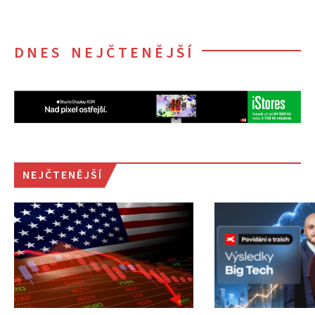
DNES NEJČTENĚJŠÍ
NEJČTENĚJŠÍ