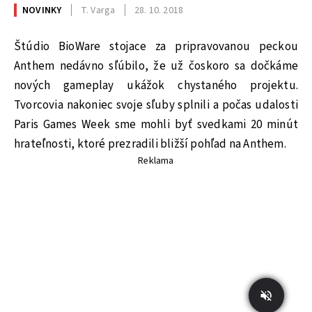
NOVINKY
T. Varga
28. 10. 2018
Štúdio BioWare stojace za pripravovanou peckou
Anthem nedávno sľúbilo, že už čoskoro sa dočkáme
nových gameplay ukážok chystaného projektu.
Tvorcovia nakoniec svoje sľuby splnili a počas udalosti
Paris Games Week sme mohli byť svedkami 20 minút
hrateľnosti, ktoré prezradili bližší pohľad na Anthem.
Reklama