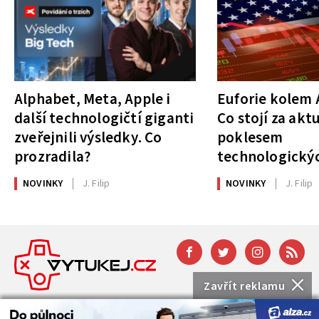
Alphabet, Meta, Apple i
Euforie kolem A
další technologičtí giganti
Co stojí za akt
zveřejnili výsledky. Co
poklesem
prozradila?
technologickýc
NOVINKY
J. Filip
NOVINKY
J. Filip
Zavřít reklamu