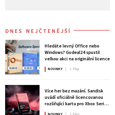
DNES NEJČTENĚJŠÍ
Hledáte levný Office nebo
Windows? Godeal24 spustil
velkou akci na originální licence
NOVINKY
J. Filip
Více her bez mazání. Sandisk
uvádí oficiálně licencovanou
rozšiřující kartu pro Xbox Series
X|S
NOVINKY
J. Filip