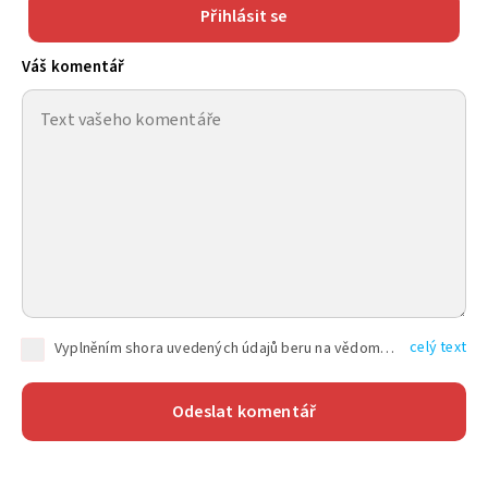
Přihlásit se
Váš komentář
celý text
Vyplněním shora uvedených údajů beru na vědomí, že společnost TEXT FACTORY s.r.o., sídlem Brno, Durďákova 336/29, Černá Pole, PSČ: 613 00, IČ: 06157831, zapsané u Krajského soudu v Brně, oddíl C, vložka 100399, bude zpracovávat mé osobní údaje uvedené v rámci mnou vyplněného registračního formuláře na základě oprávněných zájmů TEXT FACTORY s.r.o. dle čl. 6 odst. 1 písm. f) GDPR a pro splnění právních povinností (čl. 6 odst. 1 písm. c) GDPR), a to pro tyto účely: nezbytnost zajistit oprávnění návštěvníka webových stránek provozovaných společností TEXT FACTORY s.r.o. přispívat aktivně ke zveřejněným článkům nebo v rámci diskusních fór a výkon práv TEXT FACTORY s.r.o. jako administrátora těchto diskusních fór. Více informací o zpracování osobních údajů a právech lze nalézt v