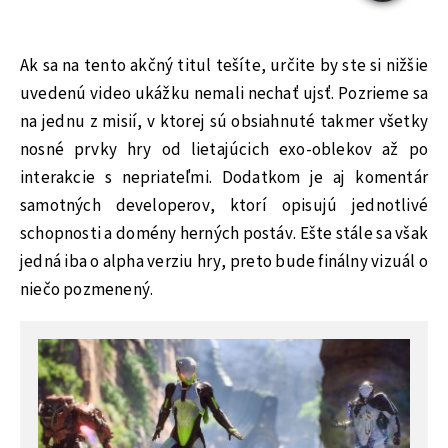
Ak sa na tento akčný titul tešíte, určite by ste si nižšie
uvedenú video ukážku nemali nechať ujsť. Pozrieme sa
na jednu z misií, v ktorej sú obsiahnuté takmer všetky
nosné prvky hry od lietajúcich exo-oblekov až po
interakcie s nepriateľmi. Dodatkom je aj komentár
samotných developerov, ktorí opisujú jednotlivé
schopnosti a domény herných postáv. Ešte stále sa však
jedná iba o alpha verziu hry, preto bude finálny vizuál o
niečo pozmenený.