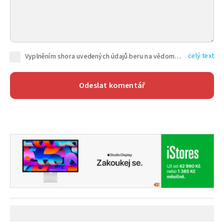
celý text
Vyplněním shora uvedených údajů beru na vědomí, že společnost TEXT FACTORY s.r.o., sídlem Brno, Durďákova 336/29, Černá Pole, PSČ: 613 00, IČ: 06157831, zapsané u Krajského soudu v Brně, oddíl C, vložka 100399, bude zpracovávat mé osobní údaje uvedené v rámci mnou vyplněného registračního formuláře na základě oprávněných zájmů TEXT FACTORY s.r.o. dle čl. 6 odst. 1 písm. f) GDPR a pro splnění právních povinností (čl. 6 odst. 1 písm. c) GDPR), a to pro tyto účely: nezbytnost zajistit oprávnění návštěvníka webových stránek provozovaných společností TEXT FACTORY s.r.o. přispívat aktivně ke zveřejněným článkům nebo v rámci diskusních fór a výkon práv TEXT FACTORY s.r.o. jako administrátora těchto diskusních fór. Více informací o zpracování osobních údajů a právech lze nalézt v