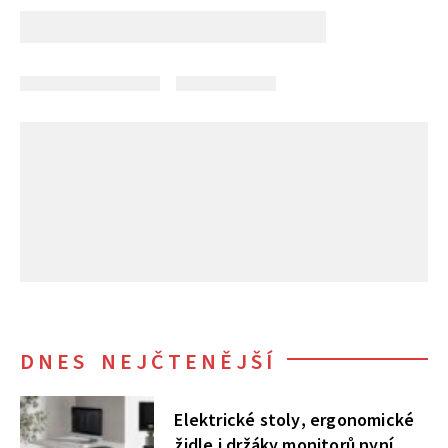
DNES NEJČTENĚJŠÍ
Elektrické stoly, ergonomické
židle i držáky monitorů nyní