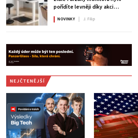
pořídíte levněji díky akci
AlzaErgo
NOVINKY
J. Filip
NEJČTENĚJŠÍ