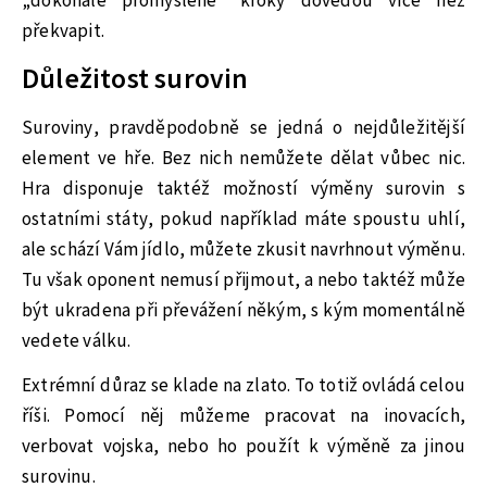
„dokonale promyšlené“ kroky dovedou více než
překvapit.
Důležitost surovin
Suroviny, pravděpodobně se jedná o nejdůležitější
element ve hře. Bez nich nemůžete dělat vůbec nic.
Hra disponuje taktéž možností výměny surovin s
ostatními státy, pokud například máte spoustu uhlí,
ale schází Vám jídlo, můžete zkusit navrhnout výměnu.
Tu však oponent nemusí přijmout, a nebo taktéž může
být ukradena při převážení někým, s kým momentálně
vedete válku.
Extrémní důraz se klade na zlato. To totiž ovládá celou
říši. Pomocí něj můžeme pracovat na inovacích,
verbovat vojska, nebo ho použít k výměně za jinou
surovinu.