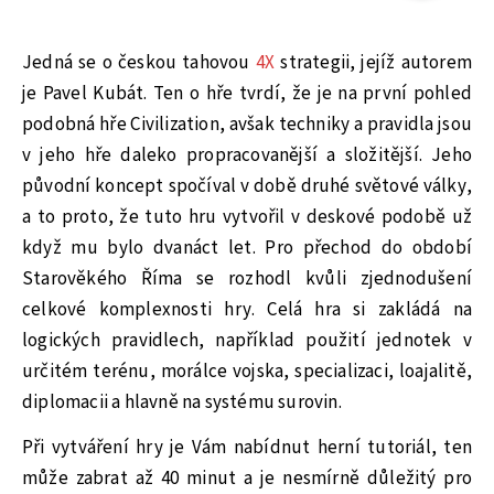
Jedná se o českou tahovou
4X
strategii, jejíž autorem
je Pavel Kubát. Ten o hře tvrdí, že je na první pohled
podobná hře Civilization, avšak techniky a pravidla jsou
v jeho hře daleko propracovanější a složitější. Jeho
původní koncept spočíval v době druhé světové války,
a to proto, že tuto hru vytvořil v deskové podobě už
když mu bylo dvanáct let. Pro přechod do období
Starověkého Říma se rozhodl kvůli zjednodušení
celkové komplexnosti hry. Celá hra si zakládá na
logických pravidlech, například použití jednotek v
určitém terénu, morálce vojska, specializaci, loajalitě,
diplomacii a hlavně na systému surovin.
Při vytváření hry je Vám nabídnut herní tutoriál, ten
může zabrat až 40 minut a je nesmírně důležitý pro