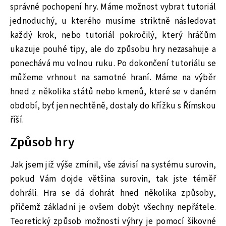
správné pochopení hry. Máme možnost vybrat tutoriál
jednoduchý, u kterého musíme striktně následovat
každý krok, nebo tutoriál pokročilý, který hráčům
ukazuje pouhé tipy, ale do způsobu hry nezasahuje a
ponechává mu volnou ruku. Po dokončení tutoriálu se
můžeme vrhnout na samotné hraní. Máme na výběr
hned z několika států nebo kmenů, které se v daném
období, byť jen nechtěně, dostaly do křížku s Římskou
říší.
Způsob hry
Jak jsem již výše zmínil, vše závisí na systému surovin,
pokud Vám dojde většina surovin, tak jste téměř
dohráli. Hra se dá dohrát hned několika způsoby,
přičemž základní je ovšem dobýt všechny nepřátele.
Teoretický způsob možnosti výhry je pomocí šikovné