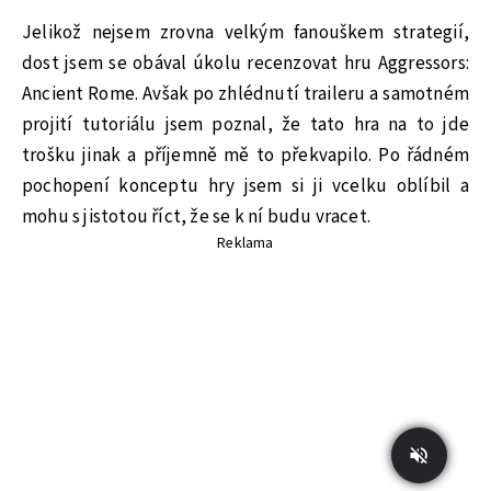
Jelikož nejsem zrovna velkým fanouškem strategií,
dost jsem se obával úkolu recenzovat hru Aggressors:
Ancient Rome. Avšak po zhlédnutí traileru a samotném
projití tutoriálu jsem poznal, že tato hra na to jde
trošku jinak a příjemně mě to překvapilo. Po řádném
pochopení konceptu hry jsem si ji vcelku oblíbil a
mohu s jistotou říct, že se k ní budu vracet.
Reklama