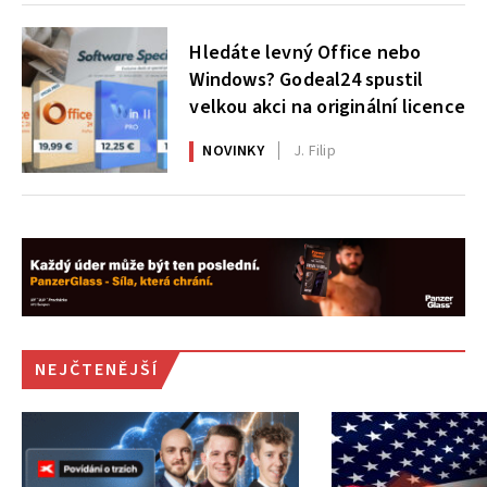
Hledáte levný Office nebo
Windows? Godeal24 spustil
velkou akci na originální licence
NOVINKY
J. Filip
NEJČTENĚJŠÍ