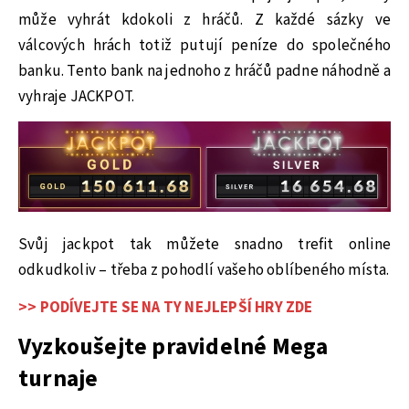
může vyhrát kdokoli z hráčů. Z každé sázky ve
válcových hrách totiž putují peníze do společného
banku. Tento bank na jednoho z hráčů padne náhodně a
vyhraje JACKPOT.
Svůj jackpot tak můžete snadno trefit online
odkudkoliv – třeba z pohodlí vašeho oblíbeného místa.
>> PODÍVEJTE SE NA TY NEJLEPŠÍ HRY ZDE
Vyzkoušejte pravidelné Mega
turnaje