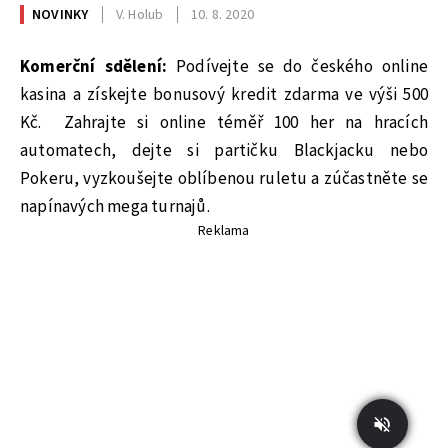
NOVINKY
V. Holub
10. 8. 2020
Komerční sdělení:
Podívejte se do českého online
kasina a získejte bonusový kredit zdarma ve výši 500
Kč. Zahrajte si online téměř 100 her na hracích
automatech, dejte si partičku Blackjacku nebo
Pokeru, vyzkoušejte oblíbenou ruletu a zúčastněte se
napínavých mega turnajů.
Reklama