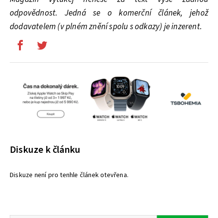
odpovědnost. Jedná se o komerční článek, jehož
dodavatelem (v plném znění spolu s odkazy) je inzerent.
Diskuze k článku
Diskuze není pro tenhle článek otevřena.