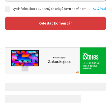
celý text
Vyplněním shora uvedených údajů beru na vědomí, že společnost TEXT FACTORY s.r.o., sídlem Brno, Durďákova 336/29, Černá Pole, PSČ: 613 00, IČ: 06157831, zapsané u Krajského soudu v Brně, oddíl C, vložka 100399, bude zpracovávat mé osobní údaje uvedené v rámci mnou vyplněného registračního formuláře na základě oprávněných zájmů TEXT FACTORY s.r.o. dle čl. 6 odst. 1 písm. f) GDPR a pro splnění právních povinností (čl. 6 odst. 1 písm. c) GDPR), a to pro tyto účely: nezbytnost zajistit oprávnění návštěvníka webových stránek provozovaných společností TEXT FACTORY s.r.o. přispívat aktivně ke zveřejněným článkům nebo v rámci diskusních fór a výkon práv TEXT FACTORY s.r.o. jako administrátora těchto diskusních fór. Více informací o zpracování osobních údajů a právech lze nalézt v