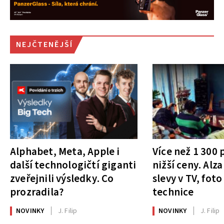
NEJČTENĚJŠÍ
Alphabet, Meta, Apple i
Více než 1 300
další technologičtí giganti
nižší ceny. Alza
zveřejnili výsledky. Co
slevy v TV, foto
prozradila?
technice
NOVINKY
J. Filip
NOVINKY
J. Filip