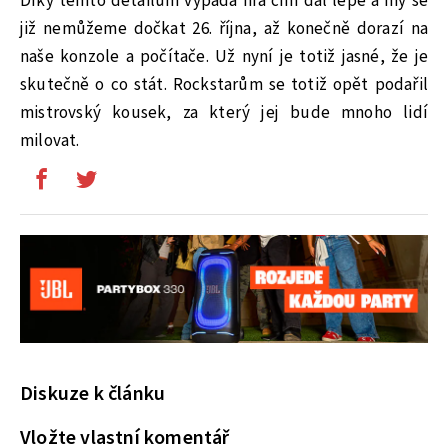
Díky těmto detailům vypadá hra čím dál lépe a my se
již nemůžeme dočkat 26. října, až konečně dorazí na
naše konzole a počítače. Už nyní je totiž jasné, že je
skutečně o co stát. Rockstarům se totiž opět podařil
mistrovský kousek, za který jej bude mnoho lidí
milovat.
Diskuze k článku
Vložte vlastní komentář