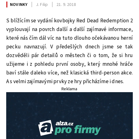
NOVINKY
J. Filip
21. 9. 2018
S blížícím se vydání kovbojky Red Dead Redemption 2
vyplouvají na povrch další a další zajímavé informace,
které nás čím dál víc na tuto dlouho očekávanou herní
pecku navnazují. V předešlých dnech jsme se tak
dozvěděli pár detailů o městech či o tom, že si hru
užijeme i z pohledu první osoby, který mnohé hráče
baví stále daleko více, než klasická third-person akce.
A s velmi zajímavými prvky ze hry přicházíme i dnes.
Reklama