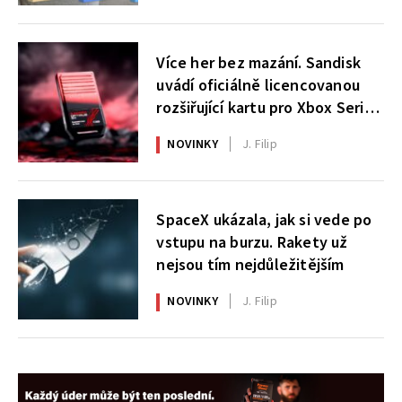
Více her bez mazání. Sandisk
uvádí oficiálně licencovanou
rozšiřující kartu pro Xbox Series
X|S
NOVINKY
J. Filip
SpaceX ukázala, jak si vede po
vstupu na burzu. Rakety už
nejsou tím nejdůležitějším
NOVINKY
J. Filip