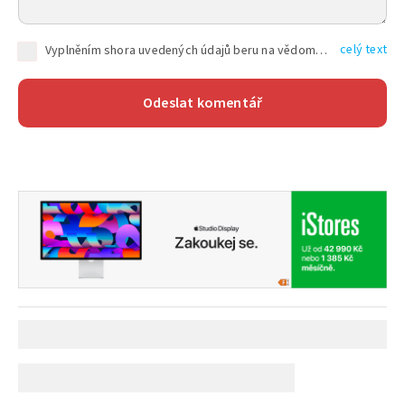
celý text
Vyplněním shora uvedených údajů beru na vědomí, že společnost TEXT FACTORY s.r.o., sídlem Brno, Durďákova 336/29, Černá Pole, PSČ: 613 00, IČ: 06157831, zapsané u Krajského soudu v Brně, oddíl C, vložka 100399, bude zpracovávat mé osobní údaje uvedené v rámci mnou vyplněného registračního formuláře na základě oprávněných zájmů TEXT FACTORY s.r.o. dle čl. 6 odst. 1 písm. f) GDPR a pro splnění právních povinností (čl. 6 odst. 1 písm. c) GDPR), a to pro tyto účely: nezbytnost zajistit oprávnění návštěvníka webových stránek provozovaných společností TEXT FACTORY s.r.o. přispívat aktivně ke zveřejněným článkům nebo v rámci diskusních fór a výkon práv TEXT FACTORY s.r.o. jako administrátora těchto diskusních fór. Více informací o zpracování osobních údajů a právech lze nalézt v