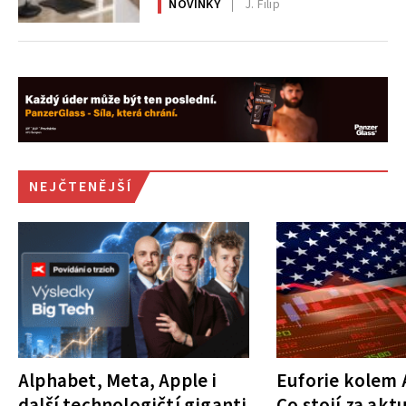
NOVINKY
J. Filip
NEJČTENĚJŠÍ
Alphabet, Meta, Apple i
Euforie kolem A
další technologičtí giganti
Co stojí za akt