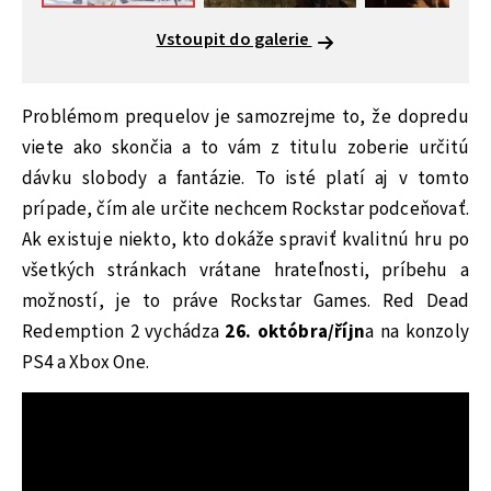
Vstoupit do galerie
Problémom prequelov je samozrejme to, že dopredu
viete ako skončia a to vám z titulu zoberie určitú
dávku slobody a fantázie. To isté platí aj v tomto
prípade, čím ale určite nechcem Rockstar podceňovať.
Ak existuje niekto, kto dokáže spraviť kvalitnú hru po
všetkých stránkach vrátane hrateľnosti, príbehu a
možností, je to práve Rockstar Games. Red Dead
Redemption 2 vychádza
26. októbra/říjn
a na konzoly
PS4 a Xbox One.