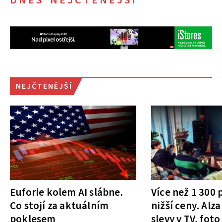
DNES NEJČTENĚJŠÍ
NEJČTENĚJŠÍ
Euforie kolem AI slábne.
Více než 1 300
Co stojí za aktuálním
nižší ceny. Alza
poklesem
slevy v TV, foto