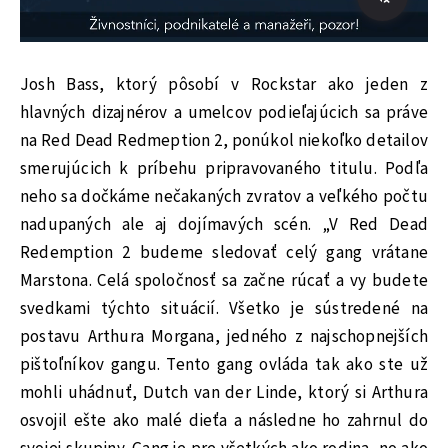
Josh Bass, ktorý pôsobí v Rockstar ako jeden z
hlavných dizajnérov a umelcov podieľajúcich sa práve
na Red Dead Redmeption 2, ponúkol niekoľko detailov
smerujúcich k príbehu pripravovaného titulu. Podľa
neho sa dočkáme nečakaných zvratov a veľkého počtu
nadupaných ale aj dojímavých scén. „V Red Dead
Redemption 2 budeme sledovať celý gang vrátane
Marstona. Celá spoločnosť sa začne rúcať a vy budete
svedkami týchto situácií. Všetko je sústredené na
postavu Arthura Morgana, jedného z najschopnejších
pištoľníkov gangu. Tento gang ovláda tak ako ste už
mohli uhádnuť, Dutch van der Linde, ktorý si Arthura
osvojil ešte ako malé dieťa a následne ho zahrnul do