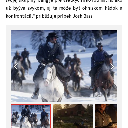
svojej skupiny. Gang je pre všetkých ako rodina, no ako
už byýva zvykom, aj tá môže byť ohniskom hádok a
konfrontácií,“ približuje príbeh Josh Bass.