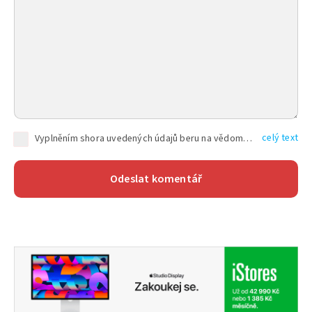
celý text
Vyplněním shora uvedených údajů beru na vědomí, že společnost TEXT FACTORY s.r.o., sídlem Brno, Durďákova 336/29, Černá Pole, PSČ: 613 00, IČ: 06157831, zapsané u Krajského soudu v Brně, oddíl C, vložka 100399, bude zpracovávat mé osobní údaje uvedené v rámci mnou vyplněného registračního formuláře na základě oprávněných zájmů TEXT FACTORY s.r.o. dle čl. 6 odst. 1 písm. f) GDPR a pro splnění právních povinností (čl. 6 odst. 1 písm. c) GDPR), a to pro tyto účely: nezbytnost zajistit oprávnění návštěvníka webových stránek provozovaných společností TEXT FACTORY s.r.o. přispívat aktivně ke zveřejněným článkům nebo v rámci diskusních fór a výkon práv TEXT FACTORY s.r.o. jako administrátora těchto diskusních fór. Více informací o zpracování osobních údajů a právech lze nalézt v