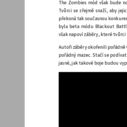
The Zombies mód však bude nov
Tvůrci se zřejmě snaží, aby jej
překoná tak současnou konkurenci
byla beta módu Blackout Battle
však napoví záběry, které tvůrci 
Autoři záběry okořenili pořádně
pořádný mazec. Stačí se podívat
jasné, jak takové boje budou vyp