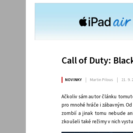
Call of Duty: Bla
NOVINKY
Martin Pilous
21. 9.
Ačkoliv sám autor článku tomuto
pro mnohé hráče i zábavným. Od C
zombií a jinak tomu nebude ani 
zkoušeli také režimy v nich vyst