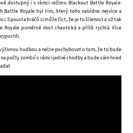
ě dostupný i v rámci režimu Blackout Battle Royale.
ich Battle Royale byl tím, který toho nabídne nejvíce a
. Spousta hráčů si může říct, že je to šílenost a už tak
 Royale poměrně dost chaotická a příliš rychlá. Více
vypustili.
 výživnou hudbou a nelze pochybovat o tom, že to bude
 na počty zombií v rámci jedné chodby a bude vám hned
adat.