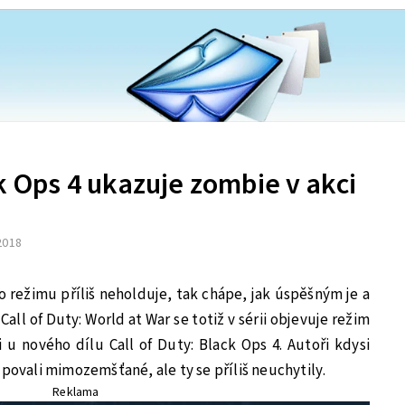
ck Ops 4 ukazuje zombie v akci
 2018
 režimu příliš neholduje, tak chápe, jak úspěšným je a
all of Duty: World at War se totiž v sérii objevuje režim
u nového dílu Call of Duty: Black Ops 4. Autoři kdysi
upovali mimozemšťané, ale ty se příliš neuchytily.
Reklama