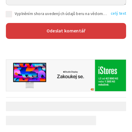
celý text
Vyplněním shora uvedených údajů beru na vědomí, že společnost TEXT FACTORY s.r.o., sídlem Brno, Durďákova 336/29, Černá Pole, PSČ: 613 00, IČ: 06157831, zapsané u Krajského soudu v Brně, oddíl C, vložka 100399, bude zpracovávat mé osobní údaje uvedené v rámci mnou vyplněného registračního formuláře na základě oprávněných zájmů TEXT FACTORY s.r.o. dle čl. 6 odst. 1 písm. f) GDPR a pro splnění právních povinností (čl. 6 odst. 1 písm. c) GDPR), a to pro tyto účely: nezbytnost zajistit oprávnění návštěvníka webových stránek provozovaných společností TEXT FACTORY s.r.o. přispívat aktivně ke zveřejněným článkům nebo v rámci diskusních fór a výkon práv TEXT FACTORY s.r.o. jako administrátora těchto diskusních fór. Více informací o zpracování osobních údajů a právech lze nalézt v