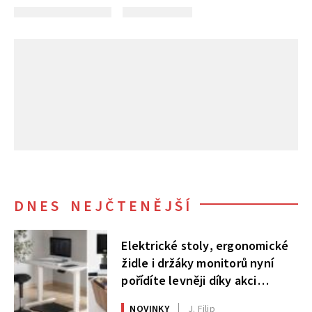
DNES NEJČTENĚJŠÍ
Elektrické stoly, ergonomické
židle i držáky monitorů nyní
pořídíte levněji díky akci
AlzaErgo
NOVINKY
J. Filip