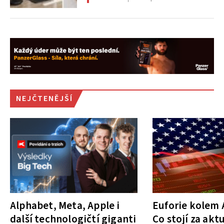
NEJČTENĚJŠÍ
Alphabet, Meta, Apple i
Euforie kolem A
další technologičtí giganti
Co stojí za akt