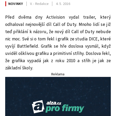
NOVINKY
V. - Redakce
4. 5. 2016
Před dvěma dny Activision vydal trailer, který
odhaloval nejnovější díl Call of Duty. Mnoho lidí se již
teď přiklání k názoru, že nový díl Call of Duty nebude
nic moc. Své si o tom řekl i grafik ze studia DICE, které
vyvíjí Battlefield. Grafik se hře doslova vysmál, když
uviděl ošklivou grafiku a primitivní střihy. Doslova řekl,
že grafika vypadá jak z roku 2010 a střih je jak ze
základní školy.
Reklama