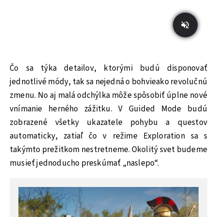
Čo sa týka detailov, ktorými budú disponovať
jednotlivé módy, tak sa nejedná o bohvieako revolučnú
zmenu. No aj malá odchýlka môže spôsobiť úplne nové
vnímanie herného zážitku. V Guided Mode budú
zobrazené všetky ukazatele pohybu a questov
automaticky, zatiaľ čo v režime Exploration sa s
takýmto prežitkom nestretneme. Okolitý svet budeme
musieť jednoducho preskúmať „naslepo“.