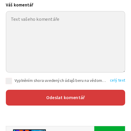
Váš komentář
celý text
Vyplněním shora uvedených údajů beru na vědomí, že společnost TEXT FACTORY s.r.o., sídlem Brno, Durďákova 336/29, Černá Pole, PSČ: 613 00, IČ: 06157831, zapsané u Krajského soudu v Brně, oddíl C, vložka 100399, bude zpracovávat mé osobní údaje uvedené v rámci mnou vyplněného registračního formuláře na základě oprávněných zájmů TEXT FACTORY s.r.o. dle čl. 6 odst. 1 písm. f) GDPR a pro splnění právních povinností (čl. 6 odst. 1 písm. c) GDPR), a to pro tyto účely: nezbytnost zajistit oprávnění návštěvníka webových stránek provozovaných společností TEXT FACTORY s.r.o. přispívat aktivně ke zveřejněným článkům nebo v rámci diskusních fór a výkon práv TEXT FACTORY s.r.o. jako administrátora těchto diskusních fór. Více informací o zpracování osobních údajů a právech lze nalézt v