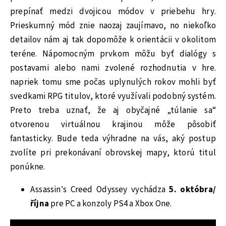
prepínať medzi dvojicou módov v priebehu hry.
Prieskumný mód znie naozaj zaujímavo, no niekoľko
detailov nám aj tak dopomôže k orientácii v okolitom
teréne. Nápomocným prvkom môžu byť dialógy s
postavami alebo nami zvolené rozhodnutia v hre.
napriek tomu sme počas uplynulých rokov mohli byť
svedkami RPG titulov, ktoré využívali podobný systém.
Preto treba uznať, že aj obyčajné „túlanie sa“
otvorenou virtuálnou krajinou môže pôsobiť
fantasticky. Bude teda výhradne na vás, aký postup
zvolíte pri prekonávaní obrovskej mapy, ktorú titul
ponúkne.
Assassin’s Creed Odyssey vychádza
5. októbra/
října
pre PC a konzoly PS4 a Xbox One.