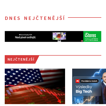
DNES NEJČTENĚJŠÍ
NEJČTENĚJŠÍ