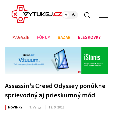
MAGAZÍN
FÓRUM
BAZAR
BLESKOVKY
Assassin’s Creed Odyssey ponúkne
sprievodný aj prieskumný mód
NOVINKY
T. Varga
12. 9. 2018