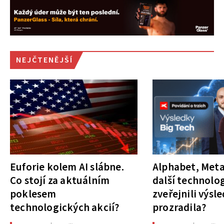
NEJČTENĚJŠÍ
Euforie kolem AI slábne.
Alphabet, Meta
Co stojí za aktuálním
další technolog
poklesem
zveřejnili výsl
technologických akcií?
prozradila?