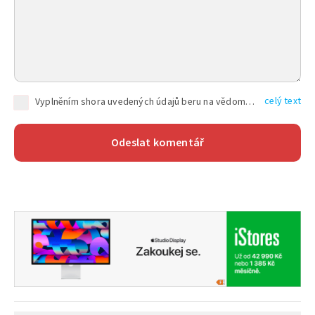
celý text
Vyplněním shora uvedených údajů beru na vědomí, že společnost TEXT FACTORY s.r.o., sídlem Brno, Durďákova 336/29, Černá Pole, PSČ: 613 00, IČ: 06157831, zapsané u Krajského soudu v Brně, oddíl C, vložka 100399, bude zpracovávat mé osobní údaje uvedené v rámci mnou vyplněného registračního formuláře na základě oprávněných zájmů TEXT FACTORY s.r.o. dle čl. 6 odst. 1 písm. f) GDPR a pro splnění právních povinností (čl. 6 odst. 1 písm. c) GDPR), a to pro tyto účely: nezbytnost zajistit oprávnění návštěvníka webových stránek provozovaných společností TEXT FACTORY s.r.o. přispívat aktivně ke zveřejněným článkům nebo v rámci diskusních fór a výkon práv TEXT FACTORY s.r.o. jako administrátora těchto diskusních fór. Více informací o zpracování osobních údajů a právech lze nalézt v