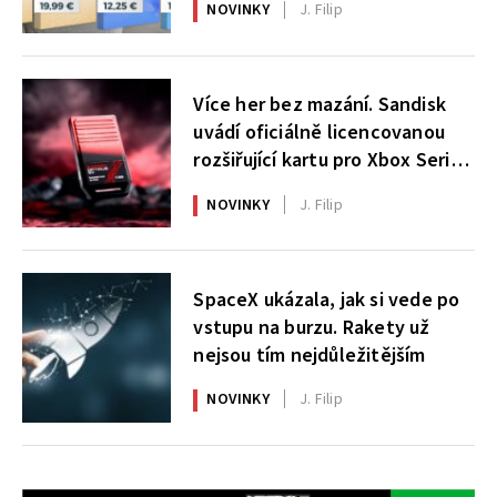
NOVINKY
J. Filip
Více her bez mazání. Sandisk
uvádí oficiálně licencovanou
rozšiřující kartu pro Xbox Series
X|S
NOVINKY
J. Filip
SpaceX ukázala, jak si vede po
vstupu na burzu. Rakety už
nejsou tím nejdůležitějším
NOVINKY
J. Filip