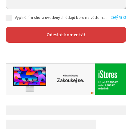
celý text
Vyplněním shora uvedených údajů beru na vědomí, že společnost TEXT FACTORY s.r.o., sídlem Brno, Durďákova 336/29, Černá Pole, PSČ: 613 00, IČ: 06157831, zapsané u Krajského soudu v Brně, oddíl C, vložka 100399, bude zpracovávat mé osobní údaje uvedené v rámci mnou vyplněného registračního formuláře na základě oprávněných zájmů TEXT FACTORY s.r.o. dle čl. 6 odst. 1 písm. f) GDPR a pro splnění právních povinností (čl. 6 odst. 1 písm. c) GDPR), a to pro tyto účely: nezbytnost zajistit oprávnění návštěvníka webových stránek provozovaných společností TEXT FACTORY s.r.o. přispívat aktivně ke zveřejněným článkům nebo v rámci diskusních fór a výkon práv TEXT FACTORY s.r.o. jako administrátora těchto diskusních fór. Více informací o zpracování osobních údajů a právech lze nalézt v