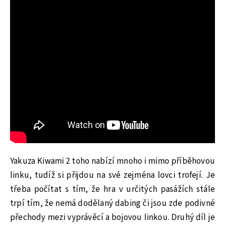
Yakuza Kiwami 2 toho nabízí mnoho i mimo příběhovou
linku, tudíž si přijdou na své zejména lovci trofejí. Je
třeba počítat s tím, že hra v určitých pasážích stále
trpí tím, že nemá dodělaný dabing či jsou zde podivné
přechody mezi vyprávěcí a bojovou linkou. Druhý díl je