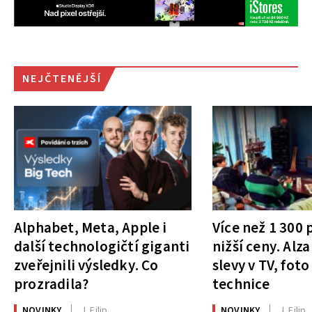
NEJČTENĚJŠÍ
Alphabet, Meta, Apple i
Více než 1 300
další technologičtí giganti
nižší ceny. Alza
zveřejnili výsledky. Co
slevy v TV, foto
prozradila?
technice
NOVINKY
J. Filip
NOVINKY
J. Filip