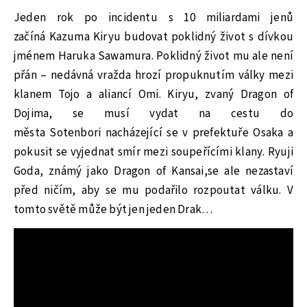
Jeden rok po incidentu s 10 miliardami jenů
začíná Kazuma Kiryu budovat poklidný život s dívkou
jménem Haruka Sawamura. Poklidný život mu ale není
přán – nedávná vražda hrozí propuknutím války mezi
klanem Tojo a aliancí Omi. Kiryu, zvaný Dragon of
Dojima, se musí vydat na cestu do
města Sotenbori nacházející se v prefektuře Osaka a
pokusit se vyjednat smír mezi soupeřícími klany. Ryuji
Goda, známý jako Dragon of Kansai,se ale nezastaví
před ničím, aby se mu podařilo rozpoutat válku. V
tomto světě může být jen jeden Drak…